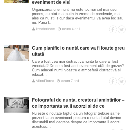
eveniment de vis!
Organizarea unei nunti nu este tocmai cel mai usor
proces, cu atat mai putin in vreme de pandemie, mai
ales ca nu stii sigur daca evenimentul va avea loc sau
nu. Pana l...
kreatorteam
acum 4 ani
Cum planifici o nuntă care va fi foarte greu
uitată
Care a fost cea mai distractiva nunta la care ai fost
vreodata? De ce a fost acel eveniment atât de grozav?
Cum aduceți nunții voastre o atmosferă distractivă și
relaxat...
AlinaFlorea
acum 7 ani
Fotograful de nunta, creatorul amintirilor –
ce importanta sa ii acorzi si de ce
Nu este o noutate faptul ca un fotograf trebuie sa fie
prezent la un eveniment precum o nunta.Totul devine
discutabil mai degraba despre ce importanta ii acorzi
acestuia....