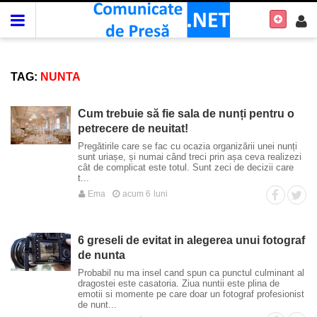
TAG:
NUNTA
Cum trebuie să fie sala de nunți pentru o
petrecere de neuitat!
Pregătirile care se fac cu ocazia organizării unei nunți
sunt uriașe, și numai când treci prin așa ceva realizezi
cât de complicat este totul. Sunt zeci de decizii care
t...
Ema
acum 6 luni
6 greseli de evitat in alegerea unui fotograf
de nunta
Probabil nu ma insel cand spun ca punctul culminant al
dragostei este casatoria. Ziua nuntii este plina de
emotii si momente pe care doar un fotograf profesionist
de nunt...