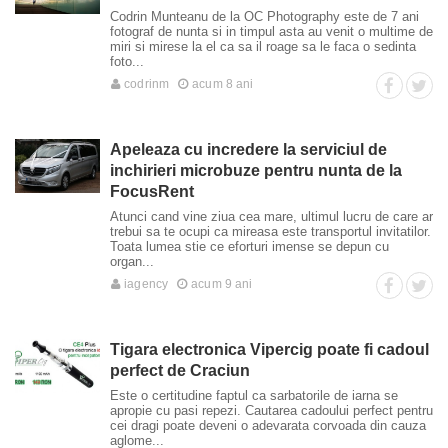
Codrin Munteanu de la OC Photography este de 7 ani
fotograf de nunta si in timpul asta au venit o multime de
miri si mirese la el ca sa il roage sa le faca o sedinta
foto...
codrinm
acum 8 ani
Apeleaza cu incredere la serviciul de
inchirieri microbuze pentru nunta de la
FocusRent
Atunci cand vine ziua cea mare, ultimul lucru de care ar
trebui sa te ocupi ca mireasa este transportul invitatilor.
Toata lumea stie ce eforturi imense se depun cu
organ...
iagency
acum 9 ani
Tigara electronica Vipercig poate fi cadoul
perfect de Craciun
Este o certitudine faptul ca sarbatorile de iarna se
apropie cu pasi repezi. Cautarea cadoului perfect pentru
cei dragi poate deveni o adevarata corvoada din cauza
aglome...