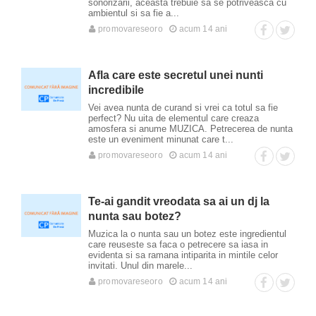
sonorizarii, aceasta trebuie sa se potriveasca cu
ambientul si sa fie a...
promovareseoro
acum 14 ani
Afla care este secretul unei nunti
incredibile
Vei avea nunta de curand si vrei ca totul sa fie
perfect? Nu uita de elementul care creaza
amosfera si anume MUZICA. Petrecerea de nunta
este un eveniment minunat care t...
promovareseoro
acum 14 ani
Te-ai gandit vreodata sa ai un dj la
nunta sau botez?
Muzica la o nunta sau un botez este ingredientul
care reuseste sa faca o petrecere sa iasa in
evidenta si sa ramana intiparita in mintile celor
invitati. Unul din marele...
promovareseoro
acum 14 ani