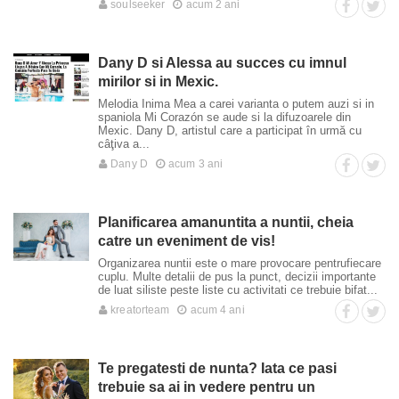
soulseeker
acum 2 ani
Dany D si Alessa au succes cu imnul
mirilor si in Mexic.
Melodia Inima Mea a carei varianta o putem auzi si in
spaniola Mi Corazón se aude si la difuzoarele din
Mexic. Dany D, artistul care a participat în urmă cu
câţiva a...
Dany D
acum 3 ani
Planificarea amanuntita a nuntii, cheia
catre un eveniment de vis!
Organizarea nuntii este o mare provocare pentrufiecare
cuplu. Multe detalii de pus la punct, decizii importante
de luat siliste peste liste cu activitati ce trebuie bifat...
kreatorteam
acum 4 ani
Te pregatesti de nunta? Iata ce pasi
trebuie sa ai in vedere pentru un