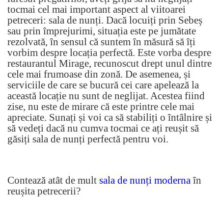
tocmai cel mai important aspect al viitoarei
petreceri: sala de nunți. Dacă locuiți prin Sebeș
sau prin împrejurimi, situația este pe jumătate
rezolvată, în sensul că suntem în măsură să îți
vorbim despre locația perfectă. Este vorba despre
restaurantul Mirage, recunoscut drept unul dintre
cele mai frumoase din zonă. De asemenea, și
serviciile de care se bucură cei care apelează la
această locație nu sunt de neglijat. Acestea fiind
zise, nu este de mirare că este printre cele mai
apreciate. Sunați și voi ca să stabiliți o întâlnire și
să vedeți dacă nu cumva tocmai ce ați reușit să
găsiți sala de nunți perfectă pentru voi.
Contează atât de mult
sala de nunți moderna
în
reușita petrecerii?