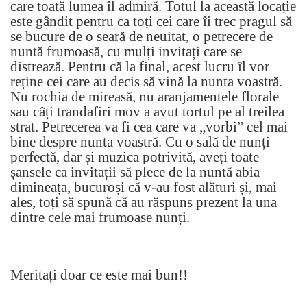
care toată lumea îl admiră. Totul la această locație
este gândit pentru ca toți cei care îi trec pragul să
se bucure de o seară de neuitat, o petrecere de
nuntă frumoasă, cu mulți invitați care se
distrează. Pentru că la final, acest lucru îl vor
reține cei care au decis să vină la nunta voastră.
Nu rochia de mireasă, nu aranjamentele florale
sau câți trandafiri mov a avut tortul pe al treilea
strat. Petrecerea va fi cea care va „vorbi” cel mai
bine despre nunta voastră. Cu o sală de nunți
perfectă, dar și muzica potrivită, aveți toate
șansele ca invitații să plece de la nuntă abia
dimineața, bucuroși că v-au fost alături și, mai
ales, toți să spună că au răspuns prezent la una
dintre cele mai frumoase nunți.
Meritați doar ce este mai bun!!