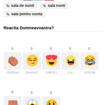
sala de nunti
sala nunti
sala pentru nunta
Reactia Dumneavoastra?
0
0
0
0
0
GROZAV!
DRAGUT!
IUBESC!
LOL!
NOSTIM
0
0
0