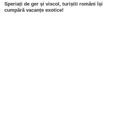
Speriați de ger și viscol, turiștii români își
cumpără vacanțe exotice!