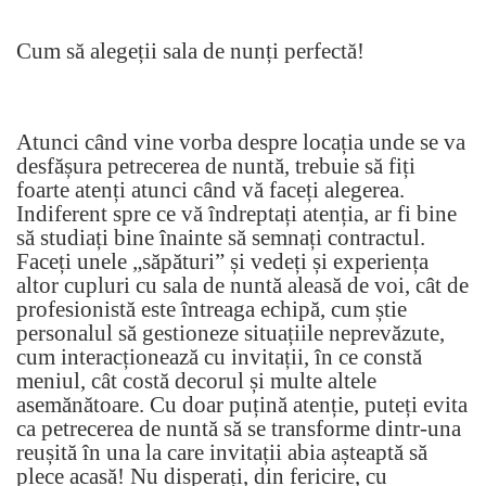
Cum să alegeții sala de nunți perfectă!
Atunci când vine vorba despre locația unde se va
desfășura petrecerea de nuntă, trebuie să fiți
foarte atenți atunci când vă faceți alegerea.
Indiferent spre ce vă îndreptați atenția, ar fi bine
să studiați bine înainte să semnați contractul.
Faceți unele „săpături” și vedeți și experiența
altor cupluri cu sala de nuntă aleasă de voi, cât de
profesionistă este întreaga echipă, cum știe
personalul să gestioneze situațiile neprevăzute,
cum interacționează cu invitații, în ce constă
meniul, cât costă decorul și multe altele
asemănătoare. Cu doar puțină atenție, puteți evita
ca petrecerea de nuntă să se transforme dintr-una
reușită în una la care invitații abia așteaptă să
plece acasă! Nu disperați, din fericire, cu