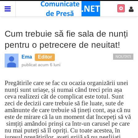
Cum trebuie să fie sala de nunți
pentru o petrecere de neuitat!
Ema
Editor
NOUTATI
publicat
acum 6 luni
Pregătirile care se fac cu ocazia organizării unei
nunți sunt uriașe, și numai când treci prin așa
ceva realizezi cât de complicat este totul. Sunt
zeci de decizii care trebuie să fie luate, sute de
amănunte de care trebuie să țineți cont, așa că nu
este de mirare că la un moment dat începeți să vă
simțiți amândoi prinși ca într-un carusel pe care
nu mai puteți să îl opriți. Cu toate acestea, în
iuresul pregătirilor, aveți grijă să nu neglijați