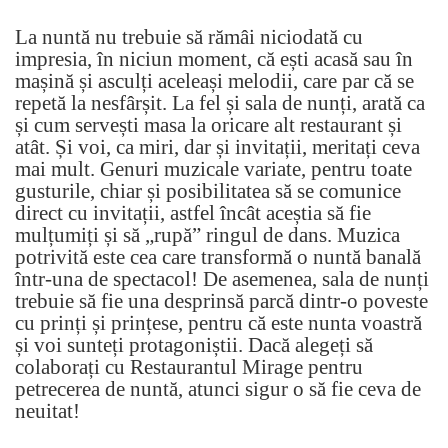
La nuntă nu trebuie să rămâi niciodată cu
impresia, în niciun moment, că ești acasă sau în
mașină și asculți aceleași melodii, care par că se
repetă la nesfârșit. La fel și sala de nunți, arată ca
și cum servești masa la oricare alt restaurant și
atât. Și voi, ca miri, dar și invitații, meritați ceva
mai mult. Genuri muzicale variate, pentru toate
gusturile, chiar și posibilitatea să se comunice
direct cu invitații, astfel încât aceștia să fie
mulțumiți și să „rupă” ringul de dans. Muzica
potrivită este cea care transformă o nuntă banală
într-una de spectacol! De asemenea, sala de nunți
trebuie să fie una desprinsă parcă dintr-o poveste
cu prinți și prințese, pentru că este nunta voastră
și voi sunteți protagoniștii. Dacă alegeți să
colaborați cu Restaurantul Mirage pentru
petrecerea de nuntă, atunci sigur o să fie ceva de
neuitat!