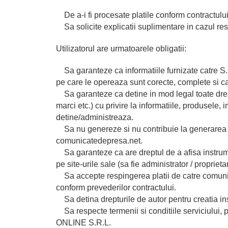
De a-i fi procesate platile conform contractulu
Sa solicite explicatii suplimentare in cazul re
Utilizatorul are urmatoarele obligatii:
Sa garanteze ca informatiile furnizate catre S.
pe care le opereaza sunt corecte, complete si ca
Sa garanteze ca detine in mod legal toate dreptu
marci etc.) cu privire la informatiile, produsele, 
detine/administreaza.
Sa nu genereze si nu contribuie la generarea de 
comunicatedepresa.net.
Sa garanteze ca are dreptul de a afisa instru
pe site-urile sale (sa fie administrator / proprietar
Sa accepte respingerea platii de catre comunic
conform prevederilor contractului.
Sa detina drepturile de autor pentru creatia in
Sa respecte termenii si conditiile serviciului, p
ONLINE S.R.L.