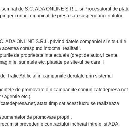
i semnat de S.C. ADA ONLINE S.R.L. si Procesatorul de plati.
spingerii unui comunicat de presa sau suspendarii contului.
C. ADA ONLINE S.R.L. privind datele companiei si site-urile
 acestea corespund intocmai realitatii.
rile de proprietate intelectuala (drept de autor, licente,
imaginile, sunetele etc. plasate pe site-ul pe care il
Trafic Artificial in campaniile derulate prin sistemul
mentele de promovare din campaniile comunicatedepresa.net
 / agentie etc.).
atedepresa.net, atata timp cat acest lucru se realizeaza
strumentelor de promovare proprii.
recum si prevederile contractului incheiat intre el si ADA