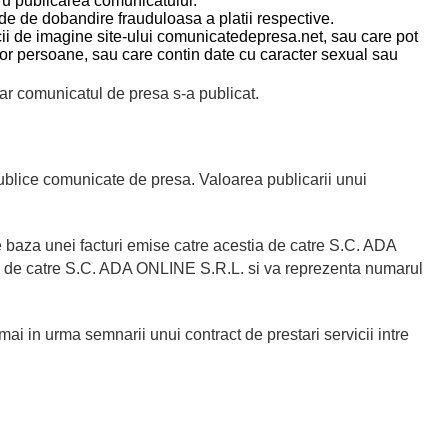
u publicarea comunicatului.
e de dobandire frauduloasa a platii respective.
 de imagine site-ului comunicatedepresa.net, sau care pot
or persoane, sau care contin date cu caracter sexual sau
iar comunicatul de presa s-a publicat.
publice comunicate de presa. Valoarea publicarii unui
 pe baza unei facturi emise catre acestia de catre S.C. ADA
 de catre S.C. ADA ONLINE S.R.L. si va reprezenta numarul
umai in urma semnarii unui contract de prestari servicii intre