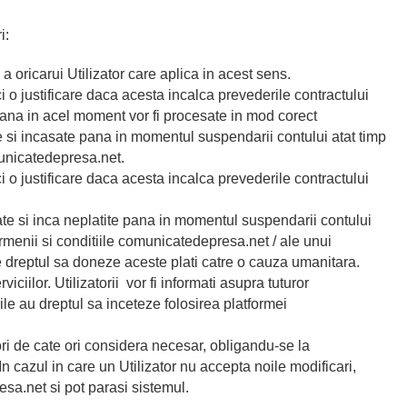
i:
oricarui Utilizator care aplica in acest sens.
 o justificare daca acesta incalca prevederile contractului
e pana in acel moment vor fi procesate in mod corect
te si incasate pana in momentul suspendarii contului atat timp
omunicatedepresa.net.
 o justificare daca acesta incalca prevederile contractului
ate si inca neplatite pana in momentul suspendarii contului
termenii si conditiile comunicatedepresa.net / ale unui
dreptul sa doneze aceste plati catre o cauza umanitara.
iilor. Utilizatorii vor fi informati asupra tuturor
e au dreptul sa inceteze folosirea platformei
ori de cate ori considera necesar, obligandu-se la
In cazul in care un Utilizator nu accepta noile modificari,
esa.net si pot parasi sistemul.