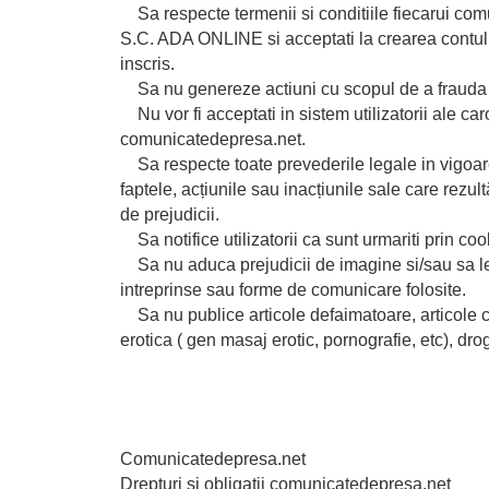
Sa respecte termenii si conditiile fiecarui comu
S.C. ADA ONLINE si acceptati la crearea contul
inscris.
Sa nu genereze actiuni cu scopul de a frauda
Nu vor fi acceptati in sistem utilizatorii ale car
comunicatedepresa.net.
Sa respecte toate prevederile legale in vigoare,
faptele, acțiunile sau inacțiunile sale care rezu
de prejudicii.
Sa notifice utilizatorii ca sunt urmariti prin coo
Sa nu aduca prejudicii de imagine si/sau sa le
intreprinse sau forme de comunicare folosite.
Sa nu publice articole defaimatoare, articole ca
erotica ( gen masaj erotic, pornografie, etc), drog
Comunicatedepresa.net
Drepturi si obligatii comunicatedepresa.net