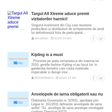
Targul All Xtreme aduce premii
vizitatorilor harnici!
Singurul eveniment din Cluj care reunește
producători și distribuitori de echipamente de iarnă
își definitivează lista de participan&...
ancadeac
acum 14 ani
Kipling is a must
Prezente pe piata romaneasca din toamna lui
2010, gentile fashion Kipling si-au facut loc in
garderoba femeilor care cauta materiale
impecabile si design inov...
feliciaolteanu
acum 14 ani
Anvelopele de iarna obligatorii sau nu
Ordonanta Guvernului nr. 5/2011, aprobata prin
Legea nr. 161/2011 defineste anvelopele de iarna
astfel: "61. anvelope de iarna anvelope omologate
conform Directivei 92/23...