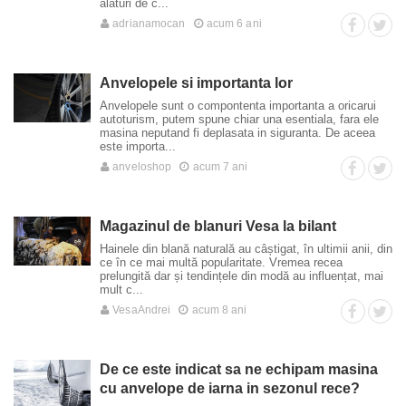
alaturi de c...
adrianamocan
acum 6 ani
Anvelopele si importanta lor
Anvelopele sunt o compontenta importanta a oricarui
autoturism, putem spune chiar una esentiala, fara ele
masina neputand fi deplasata in siguranta. De aceea
este importa...
anveloshop
acum 7 ani
Magazinul de blanuri Vesa la bilant
Hainele din blană naturală au câștigat, în ultimii anii, din
ce în ce mai multă popularitate. Vremea recea
prelungită dar și tendințele din modă au influențat, mai
mult c...
VesaAndrei
acum 8 ani
De ce este indicat sa ne echipam masina
cu anvelope de iarna in sezonul rece?