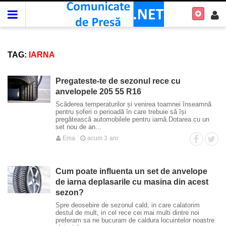
TAG:
IARNA
Pregateste-te de sezonul rece cu
anvelopele 205 55 R16
Scăderea temperaturilor și venirea toamnei înseamnă
pentru șoferi o perioadă în care trebuie să își
pregătească automobilele pentru iarnă.Dotarea cu un
set nou de an...
Ema
acum 3 ani
Cum poate influenta un set de anvelope
de iarna deplasarile cu masina din acest
sezon?
Spre deosebire de sezonul cald, in care calatorim
destul de mult, in cel rece cei mai multi dintre noi
preferam sa ne bucuram de caldura locuintelor noastre