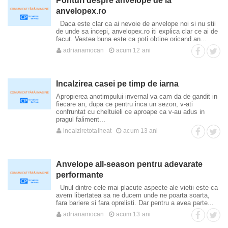
Ponturi despre anvelope de la
anvelopex.ro
Daca este clar ca ai nevoie de anvelope noi si nu stii
de unde sa incepi, anvelopex.ro iti explica clar ce ai de
facut. Vestea buna este ca poti obtine oricand an...
adrianamocan
acum 12 ani
Incalzirea casei pe timp de iarna
Apropierea anotimpului invernal va cam da de gandit in
fiecare an, dupa ce pentru inca un sezon, v-ati
confruntat cu cheltuieli ce aproape ca v-au adus in
pragul faliment...
incalziretotalheat
acum 13 ani
Anvelope all-season pentru adevarate
performante
Unul dintre cele mai placute aspecte ale vietii este ca
avem libertatea sa ne ducem unde ne poarta soarta,
fara bariere si fara oprelisti. Dar pentru a avea parte...
adrianamocan
acum 13 ani