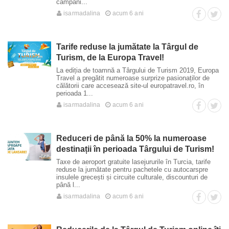
campani...
isarmadalina
acum 6 ani
Tarife reduse la jumătate la Târgul de
Turism, de la Europa Travel!
La ediția de toamnă a Târgului de Turism 2019, Europa
Travel a pregătit numeroase surprize pasionaților de
călătorii care accesează site-ul europatravel.ro, în
perioada 1...
isarmadalina
acum 6 ani
Reduceri de până la 50% la numeroase
destinații în perioada Târgului de Turism!
Taxe de aeroport gratuite lasejururile în Turcia, tarife
reduse la jumătate pentru pachetele cu autocarspre
insulele grecești și circuite culturale, discounturi de
până l...
isarmadalina
acum 6 ani