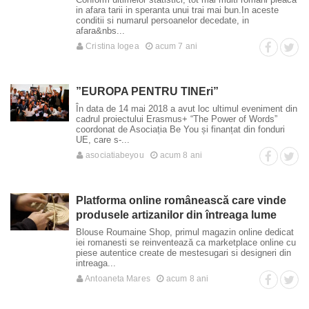
in afara tarii in speranta unui trai mai bun.In aceste
conditii si numarul persoanelor decedate, in
afara&nbs...
Cristina Iogea
acum 7 ani
”EUROPA PENTRU TINEri”
În data de 14 mai 2018 a avut loc ultimul eveniment din
cadrul proiectului Erasmus+ “The Power of Words”
coordonat de Asociația Be You și finanțat din fonduri
UE, care s-...
asociatiabeyou
acum 8 ani
Platforma online românească care vinde
produsele artizanilor din întreaga lume
Blouse Roumaine Shop, primul magazin online dedicat
iei romanesti se reinventează ca marketplace online cu
piese autentice create de mestesugari si designeri din
intreaga...
Antoaneta Mares
acum 8 ani