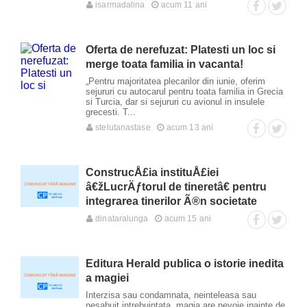
isarmadalina
acum 11 ani
Oferta de nerefuzat: Platesti un loc si
merge toata familia in vacanta!
„Pentru majoritatea plecarilor din iunie, oferim
sejururi cu autocarul pentru toata familia in Grecia
si Turcia, dar si sejururi cu avionul in insulele
grecesti. T...
stelutanastase
acum 13 ani
ConstrucÅ£ia instituÅ£iei
â€žLucrÄƒtorul de tineretâ€ pentru
integrarea tinerilor Ã®n societate
dinataralunga
acum 15 ani
Editura Herald publica o istorie inedita
a magiei
Interzisa sau condamnata, neinteleasa sau
nesabuit intrebuintata, magia are nevoie inainte de