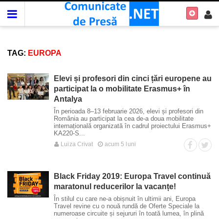
TAG:
EUROPA
Elevi și profesori din cinci țări europene au
participat la o mobilitate Erasmus+ în
Antalya
În perioada 8–13 februarie 2026, elevi și profesori din
România au participat la cea de-a doua mobilitate
internațională organizată în cadrul proiectului Erasmus+
KA220-S...
Luiza Crivat
acum 5 luni
Black Friday 2019: Europa Travel continuă
maratonul reducerilor la vacanțe!
În stilul cu care ne-a obișnuit în ultimii ani, Europa
Travel revine cu o nouă rundă de Oferte Speciale la
numeroase circuite și sejururi în toată lumea, în plină