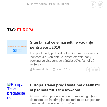
isarmadalina
acum 10 ani
TAG:
EUROPA
S-au lansat cele mai ieftine vacanțe
pentru vara 2016
Europa Travel, probabil cel mai mare touroperator
low-cost din România, a lansat ofertele early
booking cu discount de pânã la 70%. Astfel cã
prețul pent...
isarmadalina
acum 10 ani
Europa Travel pregãtește noi destinații
și pachete turistice low-cost
Ultima mutare produsã recent în rândul agențiilor
de turism are în prim plan cel mai mare turoperator
low-cost din România. În cur&acir...