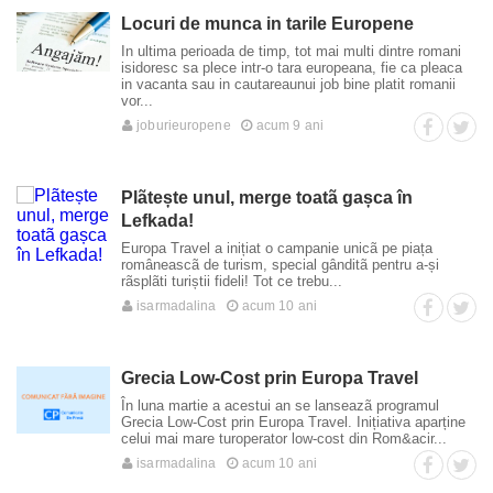
Locuri de munca in tarile Europene
In ultima perioada de timp, tot mai multi dintre romani
isidoresc sa plece intr-o tara europeana, fie ca pleaca
in vacanta sau in cautareaunui job bine platit romanii
vor...
joburieuropene
acum 9 ani
Plãtește unul, merge toatã gașca în
Lefkada!
Europa Travel a inițiat o campanie unicã pe piața
româneascã de turism, special gânditã pentru a-și
rãsplãti turiștii fideli! Tot ce trebu...
isarmadalina
acum 10 ani
Grecia Low-Cost prin Europa Travel
În luna martie a acestui an se lanseazã programul
Grecia Low-Cost prin Europa Travel. Inițiativa aparține
celui mai mare turoperator low-cost din Rom&acir...
isarmadalina
acum 10 ani