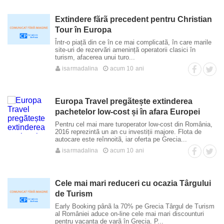
Extindere fãrã precedent pentru Christian
Tour în Europa
Într-o piațã din ce în ce mai complicatã, în care marile
site-uri de rezervãri amenințã operatorii clasici în
turism, afacerea unui turo...
isarmadalina
acum 10 ani
Europa Travel pregãtește extinderea
pachetelor low-cost și în afara Europei
Pentru cel mai mare turoperator low-cost din România,
2016 reprezintã un an cu investiții majore. Flota de
autocare este reînnoitã, iar oferta pe Grecia...
isarmadalina
acum 10 ani
Cele mai mari reduceri cu ocazia Târgului
de Turism
Early Booking pânã la 70% pe Grecia Târgul de Turism
al României aduce on-line cele mai mari discounturi
pentru vacanța de varã în Grecia. P...