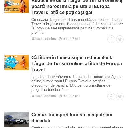
Reducerile de la Târgul de Turism online îți
poartă noroc! Intră pe site-ul Europa
Travel și află ce poți câștiga!
Cu ocazia Târgului de Turism desfășurat online, Europa
Travel a inițiat o amplă campanie de fidelizare prin care
își propune să-i răsplătească pe turiștii români cu
premi...
isarmadalina
acum 7 ani
Călătorie în lumea super reducerilor la
Târgul de Turism online, alături de Europa
Travel
La ediția de primăvară a Târgului de Turism desfășurat
online, turoperatorul Europa Travel a pregătit
discounturi de până la 40% pentru o mulțime de
programe turistice în...
isarmadalina
acum 7 ani
Costuri transport funerar si repatriere
decedati
Conform ultimelor statistici, tot mai multi romani pleaca