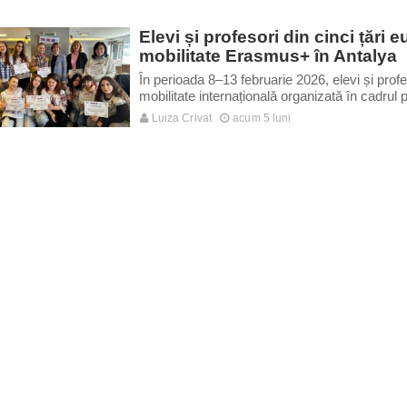
Elevi și profesori din cinci țări 
mobilitate Erasmus+ în Antalya
În perioada 8–13 februarie 2026, elevi și prof
mobilitate internațională organizată în cadru
Luiza Crivat
acum 5 luni