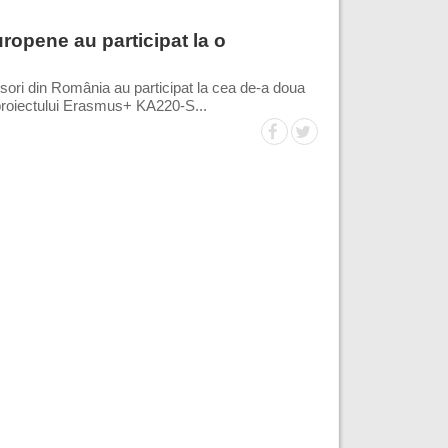
europene au participat la o
esori din România au participat la cea de-a doua
l proiectului Erasmus+ KA220-S...