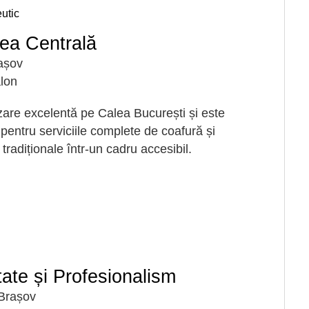
utic
nea Centrală
așov
lon
zare excelentă pe Calea București și este
 pentru serviciile complete de coafură și
tradiționale într-un cadru accesibil.
tate și Profesionalism
 Brașov