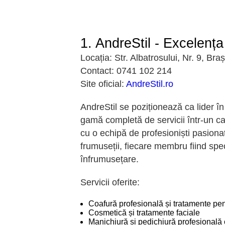
1. AndreStil - Excelența
Locația:
Str. Albatrosului, Nr. 9, Bra
Contact:
0741 102 214
Site oficial:
AndreStil.ro
AndreStil se poziționează ca lider în
gamă completă de servicii într-un c
cu o echipă de profesioniști pasionaț
frumuseții, fiecare membru fiind specia
înfrumusețare.
Servicii oferite:
Cosmetică și tratamente faciale
Manichiură și pedichiură profesională 