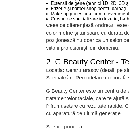
Extensii de gene (tehnici 1D, 2D, 3D ș
Frizerie și barber shop pentru bărbați
Make-up profesional pentru evenimen
Cursuri de specializare în frizerie, barb
Ceea ce diferențiază AndreStil este o
colorimetrie și tunsoare cu durată de
poziționează nu doar ca un salon de s
viitorii profesioniști din domeniu.
2. G Beauty Center - Te
Locația:
Centru Brașov (detalii pe si
Specializări:
Remodelare corporală ș
G Beauty Center este un centru de e
tratamentelor faciale, care te ajută să
înfrumușețare cu rezultate rapide. C
cu aparatură de ultimă generație.
Servicii principale: