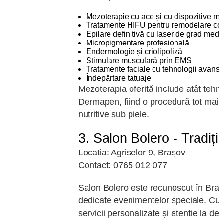
Mezoterapie cu ace și cu dispozitive
Tratamente HIFU pentru remodelare c
Epilare definitivă cu laser de grad med
Micropigmentare profesională
Endermologie și criolipoliză
Stimulare musculară prin EMS
Tratamente faciale cu tehnologii avan
Îndepărtare tatuaje
Mezoterapia oferită include atât teh
Dermapen, fiind o procedură tot mai
nutritive sub piele.
3. Salon Bolero - Tradiț
Locația:
Agriselor 9, Brașov
Contact:
0765 012 077
Salon Bolero este recunoscut în Braș
dedicate evenimentelor speciale. Cu
servicii personalizate și atenție la det