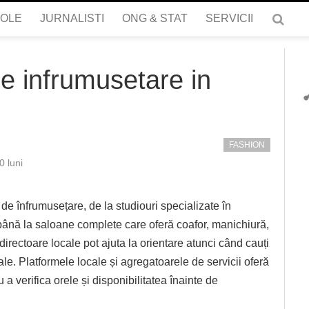
COLE
JURNALISTI
ONG & STAT
SERVICII
e infrumusetare in
FASHION
 luni
e înfrumusețare, de la studiouri specializate în
 până la saloane complete care oferă coafor, manichiură,
 directoare locale pot ajuta la orientare atunci când cauți
tale. Platformele locale și agregatoarele de servicii oferă
u a verifica orele și disponibilitatea înainte de