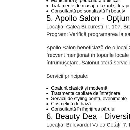
Manichiură și pedichiură artistică
Tratamente de masaj relaxant și terape
Consultanță personalizată în beauty
5. Apollo Salon - Opțiu
Locația:
Calea București nr. 107, Br
Program:
Verifică programarea la sa
Apollo Salon beneficiază de o locali
frecvent menționat în topurile locale
înfrumușețare. Salonul oferă servicii 
Servicii principale:
Coafură clasică și modernă
Tratamente capilare de întreținere
Servicii de styling pentru evenimente
Cosmetică de bază
Consultanță în îngrijirea părului
6. Beauty Dea - Diversi
Locația:
Bulevardul Valea Cetății 7,