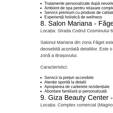
Tratamente personalizate după nevoile 
Ambient de spa pentru relaxare compl
Servicii premium cu produse de calita
Experiență holistică de wellness
8. Salon Mariana - Făget
Locația:
Strada Codrul Cosminului 6
Salonul Mariana din zona Făget este a
deosebită acordată detaliilor. Este o
zonă a Brașovului.
Caracteristici:
Servicii la prețuri accesibile
Atenție sporită la detalii
Apropierea de cartierele rezidențiale
Abordare familiară și personalizată
9. Giza Beauty Center -
Locația:
Complex comercial (Magnolia 