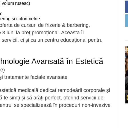
i volum rusesc)
te
ering și colorimetrie
ferta de cursuri de frizerie & barbering,
 3 luni la preț promoțional. Aceasta îi
ervicii, ci și ca un centru educațional pentru
hnologie Avansată în Estetică
te)
i tratamente faciale avansate
stetică medicală dedicat remodeării corporale și
 te simți și să arăți perfect, oferind servicii de
entrul se specializează în proceduri non-invazive