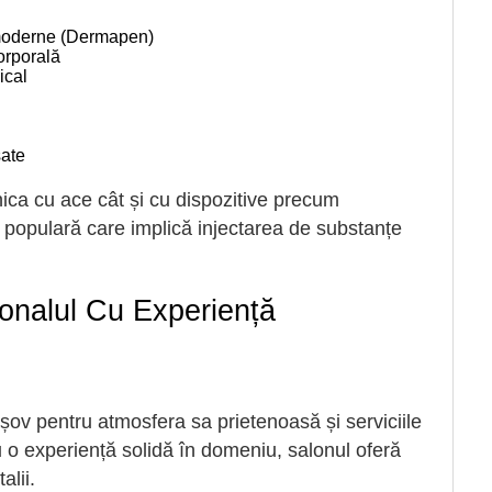
 moderne (Dermapen)
orporală
ical
sate
nica cu ace cât și cu dispozitive precum
 populară care implică injectarea de substanțe
ionalul Cu Experiență
ov pentru atmosfera sa prietenoasă și serviciile
 o experiență solidă în domeniu, salonul oferă
alii.