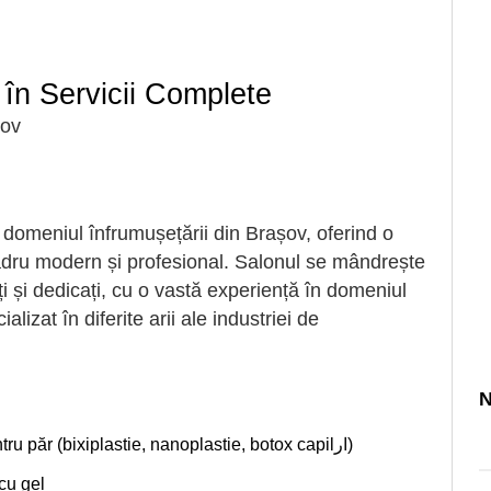
 în Servicii Complete
șov
 domeniul înfrumușețării din Brașov, oferind o
adru modern și profesional. Salonul se mândrește
i și dedicați, cu o vastă experiență în domeniul
lizat în diferite arii ale industriei de
N
Coafură profesională și tratamente pentru păr (bixiplastie, nanoplastie, botox capilار)
cu gel