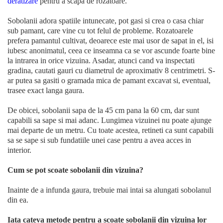
deratizare
pentru a scapa de rozatoare.
Sobolanii adora spatiile intunecate, pot gasi si crea o casa chiar
sub pamant, care vine cu tot felul de probleme. Rozatoarele
prefera pamantul cultivat, deoarece este mai usor de sapat in el, isi
iubesc anonimatul, ceea ce inseamna ca se vor ascunde foarte bine
la intrarea in orice vizuina. Asadar, atunci cand va inspectati
gradina, cautati gauri cu diametrul de aproximativ 8 centrimetri. S-
ar putea sa gasiti o gramada mica de pamant excavat si, eventual,
trasee exact langa gaura.
De obicei, sobolanii sapa de la 45 cm pana la 60 cm, dar sunt
capabili sa sape si mai adanc. Lungimea vizuinei nu poate ajunge
mai departe de un metru. Cu toate acestea, retineti ca sunt capabili
sa se sape si sub fundatiile unei case pentru a avea acces in
interior.
Cum se pot scoate sobolanii din vizuina?
Inainte de a infunda gaura, trebuie mai intai sa alungati sobolanul
din ea.
Iata cateva metode pentru a scoate sobolanii din vizuina lor