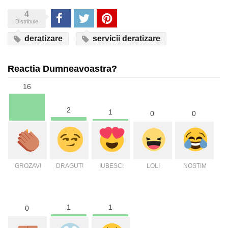
4
Share
Tweet
Pinterest
Distribuie
deratizare
servicii deratizare
Reactia Dumneavoastra?
16
2
1
0
0
GROZAV!
DRAGUT!
IUBESC!
LOL!
NOSTIM
1
1
0