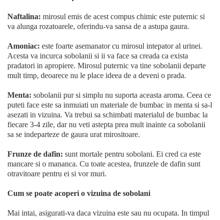
Naftalina:
mirosul emis de acest compus chimic este puternic si
va alunga rozatoarele, oferindu-va sansa de a astupa gaura.
Amoniac:
este foarte asemanator cu mirosul intepator al urinei.
Acesta va incurca sobolanii si ii va face sa creada ca exista
pradatori in apropiere. Mirosul puternic va tine sobolanii departe
mult timp, deoarece nu le place ideea de a deveni o prada.
Menta:
sobolanii pur si simplu nu suporta aceasta aroma. Ceea ce
puteti face este sa inmuiati un materiale de bumbac in menta si sa-l
asezati in vizuina. Va trebui sa schimbati materialul de bumbac la
fiecare 3-4 zile, dar nu veti astepta prea mult inainte ca sobolanii
sa se indeparteze de gaura urat mirositoare.
Frunze de dafin:
sunt mortale pentru sobolani. Ei cred ca este
mancare si o mananca. Cu toate acestea, frunzele de dafin sunt
otravitoare pentru ei si vor muri.
Cum se poate acoperi o vizuina de sobolani
Mai intai, asigurati-va daca vizuina este sau nu ocupata. In timpul