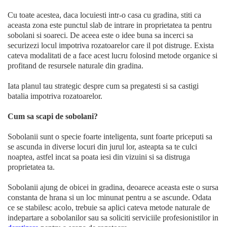
Cu toate acestea, daca locuiesti intr-o casa cu gradina, stiti ca
aceasta zona este punctul slab de intrare in proprietatea ta pentru
sobolani si soareci. De aceea este o idee buna sa incerci sa
securizezi locul impotriva rozatoarelor care il pot distruge. Exista
cateva modalitati de a face acest lucru folosind metode organice si
profitand de resursele naturale din gradina.
Iata planul tau strategic despre cum sa pregatesti si sa castigi
batalia impotriva rozatoarelor.
Cum sa scapi de sobolani?
Sobolanii sunt o specie foarte inteligenta, sunt foarte priceputi sa
se ascunda in diverse locuri din jurul lor, asteapta sa te culci
noaptea, astfel incat sa poata iesi din vizuini si sa distruga
proprietatea ta.
Sobolanii ajung de obicei in gradina, deoarece aceasta este o sursa
constanta de hrana si un loc minunat pentru a se ascunde. Odata
ce se stabilesc acolo, trebuie sa aplici cateva metode naturale de
indepartare a sobolanilor sau sa soliciti serviciile profesionistilor in