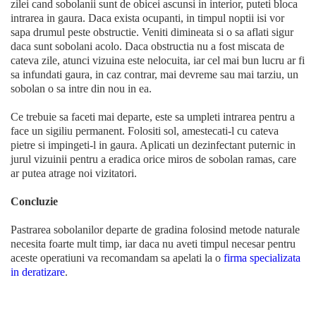
zilei cand sobolanii sunt de obicei ascunsi in interior, puteti bloca
intrarea in gaura. Daca exista ocupanti, in timpul noptii isi vor
sapa drumul peste obstructie. Veniti dimineata si o sa aflati sigur
daca sunt sobolani acolo. Daca obstructia nu a fost miscata de
cateva zile, atunci vizuina este nelocuita, iar cel mai bun lucru ar fi
sa infundati gaura, in caz contrar, mai devreme sau mai tarziu, un
sobolan o sa intre din nou in ea.
Ce trebuie sa faceti mai departe, este sa umpleti intrarea pentru a
face un sigiliu permanent. Folositi sol, amestecati-l cu cateva
pietre si impingeti-l in gaura. Aplicati un dezinfectant puternic in
jurul vizuinii pentru a eradica orice miros de sobolan ramas, care
ar putea atrage noi vizitatori.
Concluzie
Pastrarea sobolanilor departe de gradina folosind metode naturale
necesita foarte mult timp, iar daca nu aveti timpul necesar pentru
aceste operatiuni va recomandam sa apelati la o
firma specializata
in deratizare
.