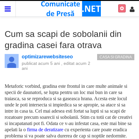
Cum sa scapi de sobolanii din
gradina casei fara otrava
optimizarewebsiteseo
CASA SI GRADINA
publicat
acum 5 ani
, editat
acum 2
ani
Metaforic vorbind, gradina este frontul in care multe animale si
specii de daunatori, se lupta pentru un loc mai bun in care sa
traiasca, sa se reproduca si sa gaseasca hrana. Acesta este locul
unde le poti intersecta si impiedica sa se apropie, sa atace si sa
intre in casa ta. Cel mai adesea esti fortat sa lupti si sa scapi de
rozatoare precum soarecii si sobolanii. Stim cu totii cat de creativi
si incapatanati pot fi. Odata ce v-au infestat casa, este mai bine sa
apelati la o
firma de deratizare
cu experienta care poate eradica
problema si va poate salva durerea de cap si noptile nedormite.