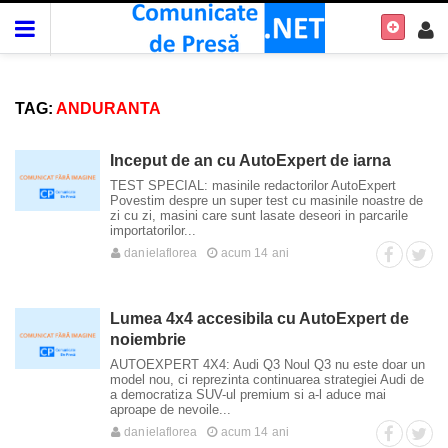
TAG:
ANDURANTA
Inceput de an cu AutoExpert de iarna
TEST SPECIAL: masinile redactorilor AutoExpert
Povestim despre un super test cu masinile noastre de
zi cu zi, masini care sunt lasate deseori in parcarile
importatorilor...
danielaflorea
acum 14 ani
Lumea 4x4 accesibila cu AutoExpert de
noiembrie
AUTOEXPERT 4X4: Audi Q3 Noul Q3 nu este doar un
model nou, ci reprezinta continuarea strategiei Audi de
a democratiza SUV-ul premium si a-l aduce mai
aproape de nevoile...
danielaflorea
acum 14 ani