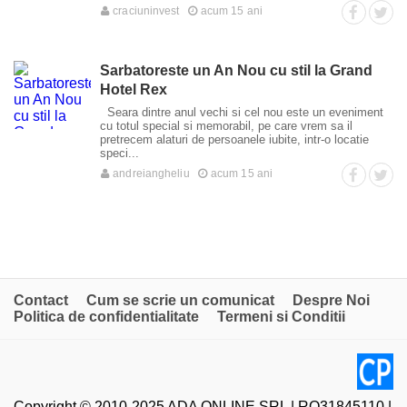
craciuninvest
acum 15 ani
Sarbatoreste un An Nou cu stil la Grand
Hotel Rex
Seara dintre anul vechi si cel nou este un eveniment
cu totul special si memorabil, pe care vrem sa il
pretrecem alaturi de persoanele iubite, intr-o locatie
speci...
andreiangheliu
acum 15 ani
Contact
Cum se scrie un comunicat
Despre Noi
Politica de confidentialitate
Termeni si Conditii
Copyright © 2010-2025 ADA ONLINE SRL | RO31845110 |