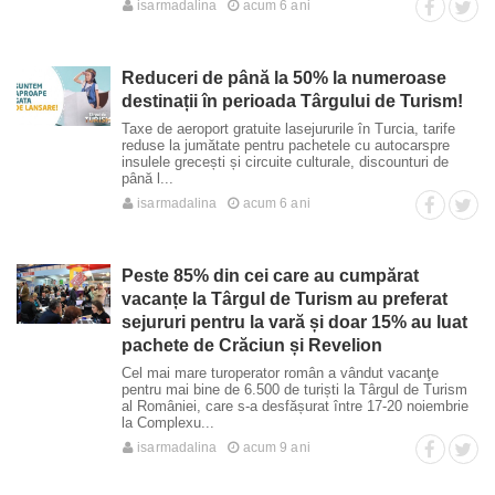
isarmadalina
acum 6 ani
Reduceri de până la 50% la numeroase
destinații în perioada Târgului de Turism!
Taxe de aeroport gratuite lasejururile în Turcia, tarife
reduse la jumătate pentru pachetele cu autocarspre
insulele grecești și circuite culturale, discounturi de
până l...
isarmadalina
acum 6 ani
Peste 85% din cei care au cumpărat
vacanțe la Târgul de Turism au preferat
sejururi pentru la vară și doar 15% au luat
pachete de Crăciun și Revelion
Cel mai mare turoperator român a vândut vacanţe
pentru mai bine de 6.500 de turiști la Târgul de Turism
al României, care s-a desfășurat între 17-20 noiembrie
la Complexu...
isarmadalina
acum 9 ani