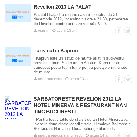
Revelion 2013 LA PALAT
Palatul Bragadiru organizează în noaptea de 31
decembrie 2012, începând cu orele 21:30, petrecerea
de Revelion pentru cei care vor să s&#25...
osman
acum 13 ani
Turismul in Kaprun
Kaprun este un satuc de munte aflat in sud-vestul
orasului istoric, Salzburg, in Austria. Kaprun este
cunoscut peste tot in lume pentru peisajele minunate
de munte...
adrianamocan
acum 13 ani
SARBATORESTE REVELION 2012 LA
HOTEL MINERVA & RESTAURANT NAN
JING BUCURESTI
Pentru festivitatile de sfarsit de an Hotel Minerva va
invita in doua dintre locatiile sale: Himalaya Ballroom si
Restaurant Nan-Jing. Doua optiuni, stiluri indivi...
magdalenaconstantinescu
acum 14 ani