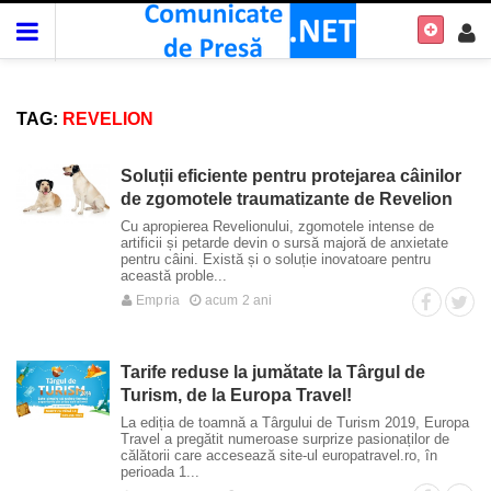
TAG:
REVELION
Soluții eficiente pentru protejarea câinilor
de zgomotele traumatizante de Revelion
Cu apropierea Revelionului, zgomotele intense de
artificii și petarde devin o sursă majoră de anxietate
pentru câini. Există și o soluție inovatoare pentru
această proble...
Empria
acum 2 ani
Tarife reduse la jumătate la Târgul de
Turism, de la Europa Travel!
La ediția de toamnă a Târgului de Turism 2019, Europa
Travel a pregătit numeroase surprize pasionaților de
călătorii care accesează site-ul europatravel.ro, în
perioada 1...