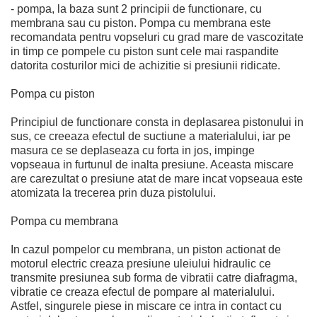
- pompa, la baza sunt 2 principii de functionare, cu
membrana sau cu piston. Pompa cu membrana este
recomandata pentru vopseluri cu grad mare de vascozitate
in timp ce pompele cu piston sunt cele mai raspandite
datorita costurilor mici de achizitie si presiunii ridicate.
Pompa cu piston
Principiul de functionare consta in deplasarea pistonului in
sus, ce creeaza efectul de suctiune a materialului, iar pe
masura ce se deplaseaza cu forta in jos, impinge
vopseaua in furtunul de inalta presiune. Aceasta miscare
are carezultat o presiune atat de mare incat vopseaua este
atomizata la trecerea prin duza pistolului.
Pompa cu membrana
In cazul pompelor cu membrana, un piston actionat de
motorul electric creaza presiune uleiului hidraulic ce
transmite presiunea sub forma de vibratii catre diafragma,
vibratie ce creaza efectul de pompare al materialului.
Astfel, singurele piese in miscare ce intra in contact cu