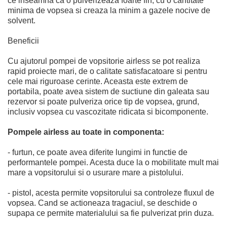
ce inseamna ca o pulverizeaza foarte fin, cu o cantitate
minima de vopsea si creaza la minim a gazele nocive de
solvent.
Beneficii
Cu ajutorul pompei de vopsitorie airless se pot realiza
rapid proiecte mari, de o calitate satisfacatoare si pentru
cele mai riguroase cerinte. Aceasta este extrem de
portabila, poate avea sistem de suctiune din galeata sau
rezervor si poate pulveriza orice tip de vopsea, grund,
inclusiv vopsea cu vascozitate ridicata si bicomponente.
Pompele airless au toate in componenta:
- furtun, ce poate avea diferite lungimi in functie de
performantele pompei. Acesta duce la o mobilitate mult mai
mare a vopsitorului si o usurare mare a pistolului.
- pistol, acesta permite vopsitorului sa controleze fluxul de
vopsea. Cand se actioneaza tragaciul, se deschide o
supapa ce permite materialului sa fie pulverizat prin duza.