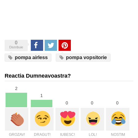
0
Share
Tweet
Pinterest
Distribuie
pompa airless
pompa vopsitorie
Reactia Dumneavoastra?
2
1
0
0
0
GROZAV!
DRAGUT!
IUBESC!
LOL!
NOSTIM