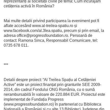
reprezentanți ai societății civile pe tema: Cum încurajăm
cetățenia activă în România?
Mai multe detalii privind participarea la eveniment pot fi
aflate accesând www.al-treilea-spatiu.ro și
www.facebook.com/al.3lea.spatiu, precum și prin email, la
adresa office@progressfoundation.ro. Persoană de
contact: Ramona Sinca, Responsabil Comunicare, tel:
0735 678 011.
***
Detalii despre proiect: “Al Treilea Spațiu al Cetățeniei
Active” este un proiect finanțat prin granturile SEE 2009-
2014, din cadrul Fondului ONG România, cu o sumă
nerambursabilă în valoare de 220.884 EUR. Proiectul este
implementat de Fundația Progress
(www.progressfoundation.ro) în parteneriat cu Biblioteca
Națională a României și cu alte 13 Biblioteci Județene din