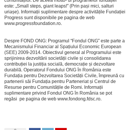
comunităților. De aceea motto- ul programelor fundației
este: „Small steps, giant leaps!” (Prin pași mici, salturi
uriașe). Informații suplimentare despre activitățile Fundației
Progress sunt disponibile pe pagina de web
www.progressfoundation.ro.
Despre FOND ONG: Programul “Fondul ONG” este parte a
Mecanismului Financiar al Spațiului Economic European
(SEE) 2009-2014. Obiectivul general al Programului este
sprijinirea dezvoltării societății civile și consolidarea
contribuției la justiția socială, democrație și dezvoltare
durabilă. Operatorul Fondului ONG în România este
Fundația pentru Dezvoltarea Societății Civile, împreună cu
partenerii săi Fundația pentru Parteneriat și Centrul de
Resurse pentru Comunitățile de Romi. Informații
suplimentare privind Fondul ONG în România se pot
regăsi pe pagina de web www.fondong.fdsc.ro.