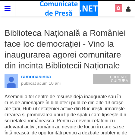
Biblioteca Națională a României
face loc democrației - Vino la
inaugurarea agorei comunitare
din incinta Bibliotecii Naționale
ramonasinca
EDUCATIE
CULTURA
publicat
acum 10 ani
Asemeni altor centre de resurse deja inaugurate sau în
curs de amenajare în biblioteci publice din alte 13 orașe
ale țării, Hub-ul cetățeniei active din București urmărește
crearea și promovarea unui tip de spațiu care lipsește din
societatea românească. Pentru a deveni cetățeni cu
adevărat activi, românii au nevoie de locuri în care să se
întâlnească, de oportunități pentru a dezbate probleme de