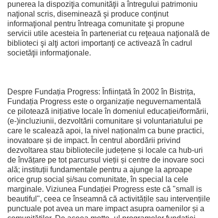
punerea la dispoziţia comunităţii a întregului patrimoniu
naţional scris, diseminează şi produce conţinut
informaţional pentru întreaga comunitate şi propune
servicii utile acesteia în parteneriat cu reţeaua naţională de
biblioteci şi alţi actori importanţi ce activează în cadrul
societăţii informaţionale.
Despre Fundația Progress: Înființată în 2002 în Bistrița,
Fundația Progress este o organizație neguvernamentală
ce pilotează inițiative locale în domeniul educației/formării,
(e-)incluziunii, dezvoltării comunitare și voluntariatului pe
care le scalează apoi, la nivel naționalm ca bune practici,
inovatoare și de impact. În centrul abordării privind
dezvoltarea stau bibliotecile județene și locale ca hub-uri
de învățare pe tot parcursul vieții și centre de inovare soci
ală; instituții fundamentale pentru a ajunge la aproape
orice grup social și/sau comunitate, în special la cele
marginale. Viziunea Fundației Progress este că "small is
beautiful", ceea ce înseamnă că activitățile sau intervențiile
punctuale pot avea un mare impact asupra oamenilor și a