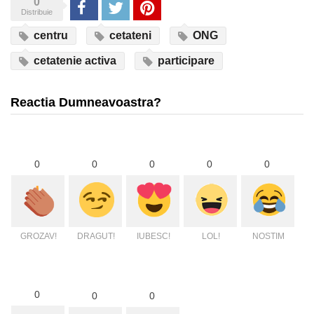
0
Share
Tweet
Pinterest
Distribuie
centru
cetateni
ONG
cetatenie activa
participare
Reactia Dumneavoastra?
0
0
0
0
0
GROZAV!
DRAGUT!
IUBESC!
LOL!
NOSTIM
0
0
0