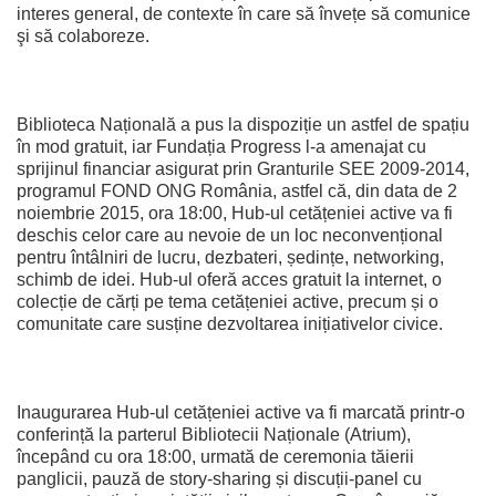
interes general, de contexte în care să învețe să comunice
şi să colaboreze.
Biblioteca Națională a pus la dispoziție un astfel de spațiu
în mod gratuit, iar Fundația Progress l-a amenajat cu
sprijinul financiar asigurat prin Granturile SEE 2009-2014,
programul FOND ONG România, astfel că, din data de 2
noiembrie 2015, ora 18:00, Hub-ul cetățeniei active va fi
deschis celor care au nevoie de un loc neconvențional
pentru întâlniri de lucru, dezbateri, ședințe, networking,
schimb de idei. Hub-ul oferă acces gratuit la internet, o
colecție de cărți pe tema cetățeniei active, precum și o
comunitate care susține dezvoltarea inițiativelor civice.
Inaugurarea Hub-ul cetățeniei active va fi marcată printr-o
conferință la parterul Bibliotecii Naționale (Atrium),
începând cu ora 18:00, urmată de ceremonia tăierii
panglicii, pauză de story-sharing și discuții-panel cu