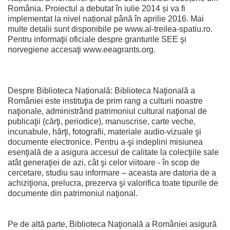
România. Proiectul a debutat în iulie 2014 și va fi
implementat la nivel național până în aprilie 2016. Mai
multe detalii sunt disponibile pe www.al-treilea-spatiu.ro.
Pentru informaţii oficiale despre granturile SEE şi
norvegiene accesaţi www.eeagrants.org.
Despre Biblioteca Națională: Biblioteca Naţională a
României este instituţia de prim rang a culturii noastre
naţionale, administrând patrimoniul cultural naţional de
publicaţii (cărţi, periodice), manuscrise, carte veche,
incunabule, hărţi, fotografii, materiale audio-vizuale şi
documente electronice. Pentru a-şi indeplini misiunea
esenţială de a asigura accesul de calitate la colecţiile sale
atât generaţiei de azi, cât şi celor viitoare - în scop de
cercetare, studiu sau informare – aceasta are datoria de a
achiziţiona, prelucra, prezerva şi valorifica toate tipurile de
documente din patrimoniul naţional.
Pe de altă parte, Biblioteca Naţională a României asigură