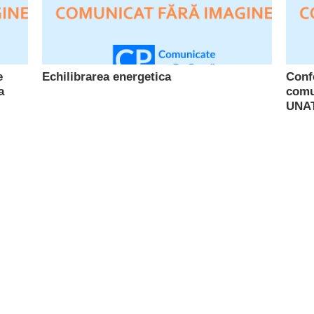
e
Echilibrarea energetica
Confe
a
comu
UNA