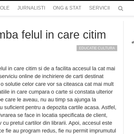
COLE
JURNALISTI
ONG & STAT
SERVICII
mba felul in care citim
EDUCATIE CULTURA
l in care citim si de a facilita accesul la cat mai
serviciu online de inchiriere de carti destinat
 o solutie celor care vor sa citeasca cat mai mult
atiile in care cumpara o carte si constata ulterior
e care le aveau, nu au timp sa ajunga la
u suficient pentru a depozita cartile acasa. Astfel,
livrarea se face in locatia specificata de client,
u pretul cartilor din librarii. Apoi, accesul este
ice fie au program redus, fie nu permit imprumutul