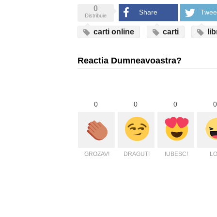
0
Share
Twee
Distribuie
carti online
carti
lib
Reactia Dumneavoastra?
0
0
0
0
GROZAV!
DRAGUT!
IUBESC!
LO