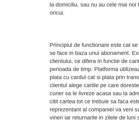
la domiciliu, sau nu au cele mai noi 
oricui.
Principiul de functionare este cat s
se face in baza unui abonament. Exi
clientului, ce difera in functie de ca
perioada de timp. Platforma utilizeaz
plata cu cardul cat si plata prin tr
clientul alege cartile pe care dorest
curier sa le livreze acasa sau la ad
citit cartea tot ce trebuie sa faca es
reprezentant al companiei va veni sa l
vineri iar returnarile in zilele de luni s