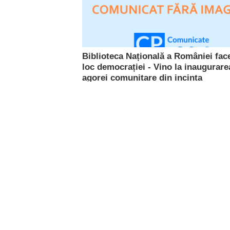
Biblioteca Națională a României fac
loc democrației - Vino la inaugurare
agorei comunitare din incinta
Bibliotecii Naționale