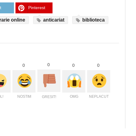
t
Pinterest
rarie online
anticariat
biblioteca
0
0
0
0
L!
NOSTIM
OMG
NEPLACUT
GRESIT!