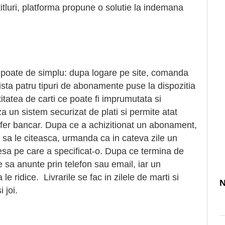
titluri, platforma propune o solutie la indemana
e poate de simplu: dupa logare pe site, comanda
sta patru tipuri de abonamente puse la dispozitia
ntitatea de carti ce poate fi imprumutata si
a un sistem securizat de plati si permite atat
ansfer bancar. Dupa ce a achizitionat un abonament,
e sa le citeasca, urmanda ca in cateva zile un
resa pe care a specificat-o. Dupa ce termina de
te sa anunte prin telefon sau email, iar un
e ridice. Livrarile se fac in zilele de marti si
N
i joi.