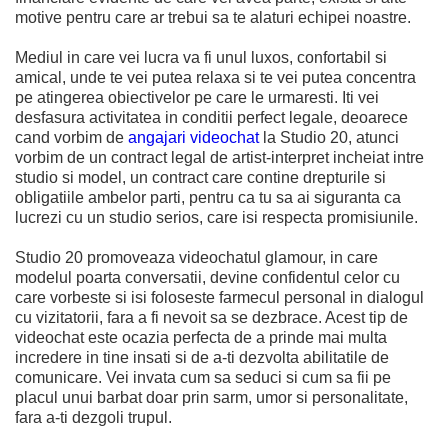
motive pentru care ar trebui sa te alaturi echipei noastre.
Mediul in care vei lucra va fi unul luxos, confortabil si
amical, unde te vei putea relaxa si te vei putea concentra
pe atingerea obiectivelor pe care le urmaresti. Iti vei
desfasura activitatea in conditii perfect legale, deoarece
cand vorbim de
angajari videochat
la Studio 20, atunci
vorbim de un contract legal de artist-interpret incheiat intre
studio si model, un contract care contine drepturile si
obligatiile ambelor parti, pentru ca tu sa ai siguranta ca
lucrezi cu un studio serios, care isi respecta promisiunile.
Studio 20 promoveaza videochatul glamour, in care
modelul poarta conversatii, devine confidentul celor cu
care vorbeste si isi foloseste farmecul personal in dialogul
cu vizitatorii, fara a fi nevoit sa se dezbrace. Acest tip de
videochat este ocazia perfecta de a prinde mai multa
incredere in tine insati si de a-ti dezvolta abilitatile de
comunicare. Vei invata cum sa seduci si cum sa fii pe
placul unui barbat doar prin sarm, umor si personalitate,
fara a-ti dezgoli trupul.