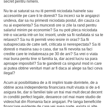
secret pentru nimeni.
Nu te-ai saturat sa nu iti permiti niciodata hainele sau
accesoriile pe care ti le doresti? Sa incerci sa te angajezi
undeva, dar sa nu primesti niciodata postul, din cauza ca
nu ai experienta? Sa muncesti ore si zile la rand pentru
salariul minim pe economie? Sa nu poti pleca niciodata
intr-o vacanta intr-un loc insorit, unde sa fii rasfatata si sa te
relaxezi? Sa nu iti permiti vreo iesire in oras? Sa fii
subapreciata de catre sefi, criticata si nerespectata? Sa iti
doresti o masina sau o casa, dar sa fii nevoita sa faci
credite care te indatoreaza pe 30 de ani? Sa vrei o viata
mai buna pentu tine si familia ta, dar acest lucru sa para
aproape imposibil? Sa te gandesti ca singurul mod in care
ai putea obtine venituri mari ar fi daca ai alege sa faci ceva
ilegal?
Acum ai posibilitatea de a iti implini toate dorintele, de a
obtine acea independenta financiara mult visata si de a-ti
asigura tie, dar si familiei tale un trai mai mult decat decent
in conditii perfect legale, deoarece cel mai mare studio de
videochat din Romania face angajari. Pe langa beneficiile
financiare evidente de care vei avea parte, exista si alte