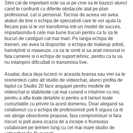
Stim cat de important este sa ai pe cine sa te bazezi atunci
cand te confrunti cu diferite obstacole atat pe plan
profesional, cat si personal. Tocmai de aceea vei avea
alaturi de tine o echipa de specialisti care te vor ajuta la
fiecare pas si te vor transforma intr-un model de succes,
impartasindu-ti cele mai bune trucuri pentru ca tu sa te
bucuri de castiguri cat mai mari. Pe langa echipa de
traineri, vei avea la dispozitie o echipa de makeup artisti,
hairstylisti si maseuze, ca sa te simti si sa arati minunat in
fata camerei si o echipa de suport tehnic, pentru ca tu sa
nu intampini dificultati in transmisia live.
Asadar, daca deja lucrezi in aceasta bransa sau vrei sa te
reorientezi catre alt studio de videochat, atunci profita de
faptul ca Studio 20 face angajari pentru modele de
videochat si stabileste cat mai curand o intalnire cu noi,
pentru a afla toate detaliile si pentru a-ti lamuri toate
curiozitatile cu privire la acest domeniu. Doar alegand sa
colaborezi cu o echipa de profesionisti poti fi sigura ca iti
vei atinge obiectivele propuse, fara compromisuri si fara
riscuri si poti avea ocazia de a incepe o frumoasa
colaborare pe termen lung cu cel mai mare studio de