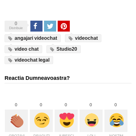
0
Share
Tweet
Pinterest
Distribuie
angajari videochat
videochat
video chat
Studio20
videochat legal
Reactia Dumneavoastra?
0
0
0
0
0
GROZAV!
DRAGUT!
IUBESC!
LOL!
NOSTIM