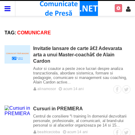
TAG:
COMUNICARE
Invitatie lansare de carte â€ž Adevarata
arta a unui Master-coachâ€ de Alain
Cardon
Autor si coautor a peste zece lucrari despre analiza
tranzactionala, abordare sistemica, formare si
pedagogie, comunicare si management sau coaching,
Alain Cardon active...
alinamosor
acum 14 ani
Cursuri in PREMIERA
Centrul de consiliere ºi training în domeniul dezvoltarii
personale, profesionale, al comunicarii, al brand-ului
personal si al afacerilor organizeaza pe 14 si 15...
beatricecioba
acum 14 ani