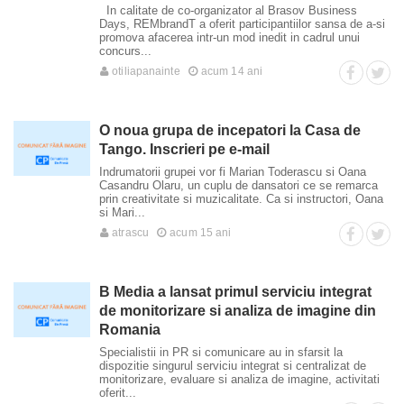
In calitate de co-organizator al Brasov Business
Days, REMbrandT a oferit participantiilor sansa de a-si
promova afacerea intr-un mod inedit in cadrul unui
concurs...
otiliapanainte
acum 14 ani
O noua grupa de incepatori la Casa de
Tango. Inscrieri pe e-mail
Indrumatorii grupei vor fi Marian Toderascu si Oana
Casandru Olaru, un cuplu de dansatori ce se remarca
prin creativitate si muzicalitate. Ca si instructori, Oana
si Mari...
atrascu
acum 15 ani
B Media a lansat primul serviciu integrat
de monitorizare si analiza de imagine din
Romania
Specialistii in PR si comunicare au in sfarsit la
dispozitie singurul serviciu integrat si centralizat de
monitorizare, evaluare si analiza de imagine, activitati
oferit...