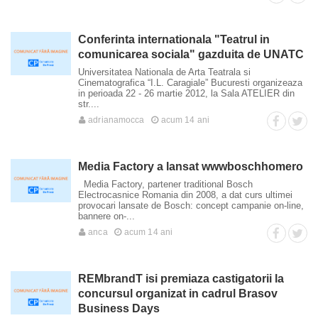
Conferinta internationala "Teatrul in
comunicarea sociala" gazduita de UNATC
Universitatea Nationala de Arta Teatrala si
Cinematografica “I.L. Caragiale” Bucuresti organizeaza
in perioada 22 - 26 martie 2012, la Sala ATELIER din
str....
adrianamocca
acum 14 ani
Media Factory a lansat wwwboschhomero
Media Factory, partener traditional Bosch
Electrocasnice Romania din 2008, a dat curs ultimei
provocari lansate de Bosch: concept campanie on-line,
bannere on-...
anca
acum 14 ani
REMbrandT isi premiaza castigatorii la
concursul organizat in cadrul Brasov
Business Days