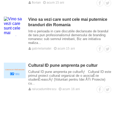
florian
acum 15 ani
Vino sa vezi care sunt cele mai puternice
branduri din Romania
Intr-o perioada in care discutiile declansate de brandul
de tara pun profesionalismul demersului de branding
romanesc sub semnul intrebarii, Biz are initiativa
realiza...
gabrielamatei
acum 15 ani
Cultural ID pune amprenta pe cultur
Cultural ID pune amprenta pe culturÄƒ Cultural ID este
primul proiect cultural organizat de o asociaÈ›ie
studenÈ›eascÄƒ (Voluntari pentru Idei ÅŸi Proiecte)
cu...
ralucadumitrescu
acum 16 ani