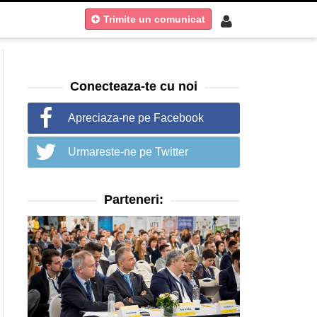
Trimite un comunicat
Trimite un comunicat
Conecteaza-te cu noi
Apreciaza-ne pe Facebook
Urmareste-ne pe Twitter
Parteneri: