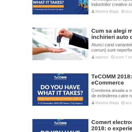
industriilor creative
Malvina Blaga
acu
Cum sa alegi mo
inchirieri auto 
Atunci cand variantele
comun) sunt neperforma
iagency
acum 7 an
TeCOMM 2018: C
eCommerce
Cresterea anuala a vo
de extinderea catre no
Malvina Blaga
acu
Comert electro
2018: o experie