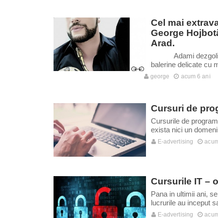
Cel mai extrav
George Hojbotă 
Arad.
Adami dezgoliţi, îm
balerine delicate cu 
george
acum 6 ani
Cursuri de pro
Cursurile de program
exista nici un domeni
E-advertising
acum
Cursurile IT – o
Pana in ultimii ani, 
lucrurile au inceput s
E-advertising
acum