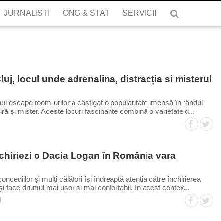
JURNALISTI
JURNALISTI
ONG & STAT
ONG & STAT
SERVICII
SERVICII
j, locul unde adrenalina, distracția si misterul
enul escape room-urilor a câștigat o popularitate imensă în rândul
ră și mister. Aceste locuri fascinante combină o varietate d...
nchiriezi o Dacia Logan în România vara
ncediilor și mulți călători își îndreaptă atenția către închirierea
și face drumul mai ușor și mai confortabil. În acest contex...
i