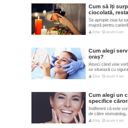
Cum să îți surp
ciocolată, rest
Se apropie ziua lui s
majoră pentru carieră 
Ema
acum 4 ani
Cum alegi servi
oraș?
Atunci când vine vorb
se situează cu sigura
Ema
acum 4 ani
Cum alegi un ca
specifice căror
Indiferent că este vo
de către stomatolog, 
Ema
acum 4 ani