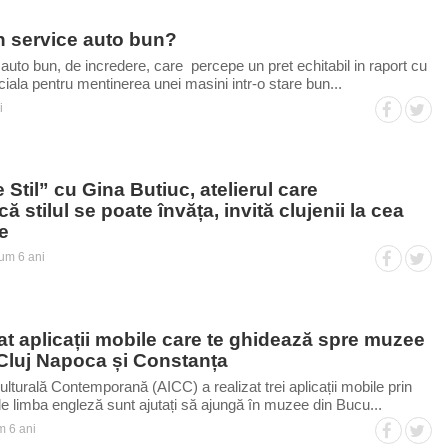
 service auto bun?
auto bun, de incredere, care percepe un pret echitabil in raport cu
uciala pentru mentinerea unei masini intr-o stare bun...
i
 Stil” cu Gina Butiuc, atelierul care
 stilul se poate învăța, invită clujenii la cea
e
um 6 ani
t aplicații mobile care te ghidează spre muzee
 Cluj Napoca și Constanța
ulturală Contemporană (AICC) a realizat trei aplicații mobile prin
i de limba engleză sunt ajutați să ajungă în muzee din Bucu...
 6 ani