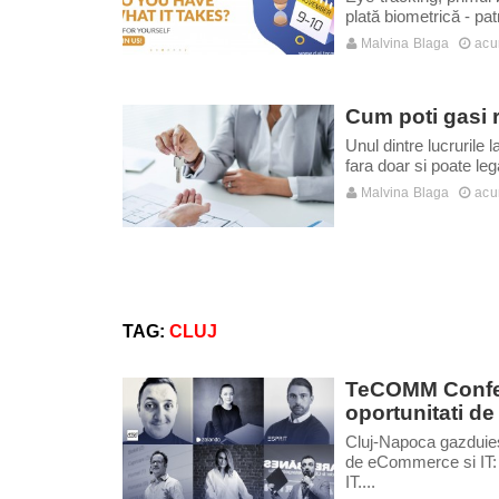
plată biometrică - pa
Malvina Blaga
acu
Cum poti gasi r
Unul dintre lucrurile
fara doar si poate leg
Malvina Blaga
acu
TAG:
CLUJ
TeCOMM Confer
oportunitati d
Cluj-Napoca gazduies
de eCommerce si IT
IT....