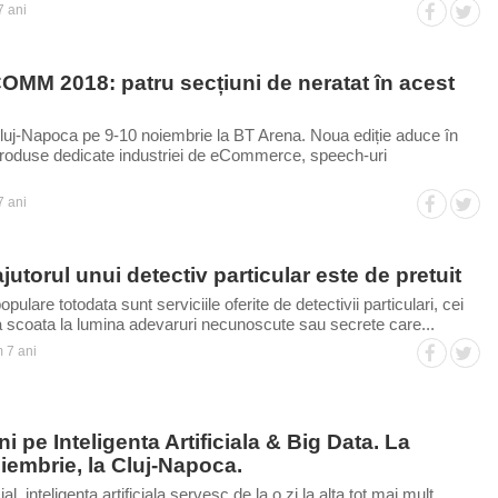
 ani
OMM 2018: patru secțiuni de neratat în acest
j-Napoca pe 9-10 noiembrie la BT Arena. Noua ediție aduce în
produse dedicate industriei de eCommerce, speech-uri
 ani
jutorul unui detectiv particular este de pretuit
pulare totodata sunt serviciile oferite de detectivii particulari, cei
 scoata la lumina adevaruri necunoscute sau secrete care...
 7 ani
 pe Inteligenta Artificiala & Big Data. La
oiembrie, la Cluj-Napoca.
al, inteligenta artificiala servesc de la o zi la alta tot mai mult