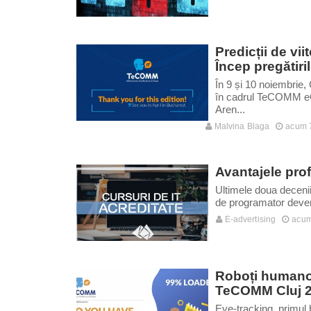
Predicții de vi
Încep pregătiri
În 9 și 10 noiembrie
în cadrul TeCOMM e
Aren...
Malvina Blaga
acum 7
Avantajele pro
Ultimele doua decenii
de programator devenin
E-advertising
acum
Roboți humanoiz
TeCOMM Cluj 
Eye-tracking, primul b