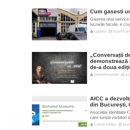
Cum gasesti un
Gasirea unui service 
lucrarile facute, e cr
Lupanu
acum 5 an
„Conversații de
demonstrează că
de-a doua ediți
mariailincaman
ac
AICC a dezvolta
din București,
Asociația Identitate C
care turiștii vorbitor
Corina Stefan
acum