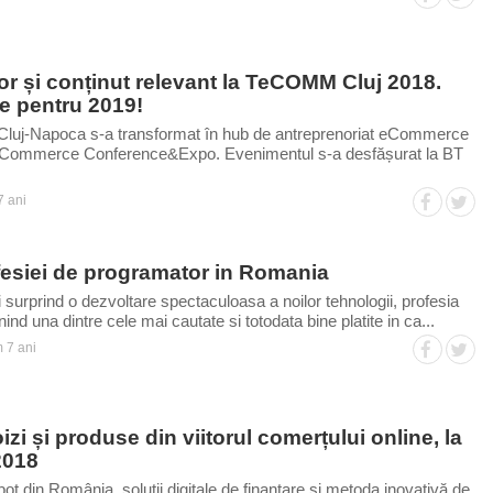
itor și conținut relevant la TeCOMM Cluj 2018.
le pentru 2019!
, Cluj-Napoca s-a transformat în hub de antreprenoriat eCommerce
Commerce Conference&Expo. Evenimentul s-a desfășurat la BT
 ani
fesiei de programator in Romania
 surprind o dezvoltare spectaculoasa a noilor tehnologii, profesia
d una dintre cele mai cautate si totodata bine platite in ca...
 7 ani
i și produse din viitorul comerțului online, la
2018
ot din România, soluții digitale de finanțare și metoda inovativă de