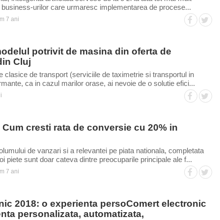
 si business-urilor care urmaresc implementarea de procese...
m 7 ani
delul potrivit de masina din oferta de
din Cluj
 clasice de transport (serviciile de taximetrie si transportul in
nte, ca in cazul marilor orase, ai nevoie de o solutie efici...
i
um cresti rata de conversie cu 20% in
lumului de vanzari si a relevantei pe piata nationala, completata
i piete sunt doar cateva dintre preocuparile principale ale f...
m 7 ani
nic 2018: o experienta persoComert electronic
nta personalizata, automatizata,