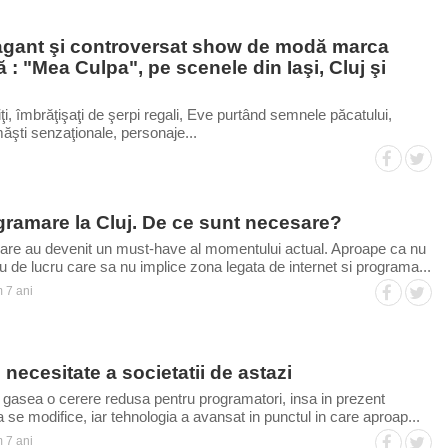
agant şi controversat show de modă marca
: "Mea Culpa", pe scenele din Iaşi, Cluj şi
brăţişaţi de şerpi regali, Eve purtând semnele păcatului,
măşti senzaţionale, personaje...
gramare la Cluj. De ce sunt necesare?
are au devenit un must-have al momentului actual. Aproape ca nu
u de lucru care sa nu implice zona legata de internet si programa...
 7 ani
 necesitate a societatii de astazi
se gasea o cerere redusa pentru programatori, insa in prezent
a se modifice, iar tehnologia a avansat in punctul in care aproap...
 7 ani