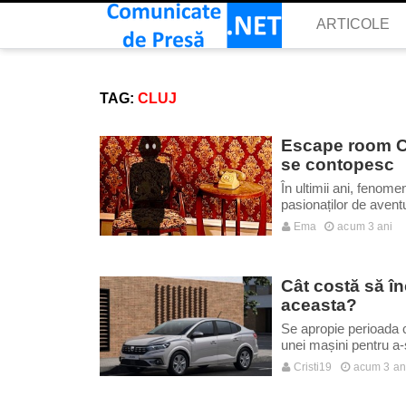
ARTICOLE
ARTICOLE
TAG:
CLUJ
Escape room Clu
se contopesc
În ultimii ani, fenom
pasionaților de aventu
Ema
acum 3 ani
Cât costă să î
aceasta?
Se apropie perioada co
unei mașini pentru a-
Cristi19
acum 3 an