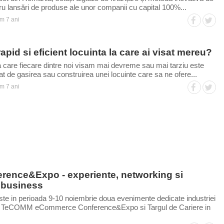
tru lansări de produse ale unor companii cu capital 100%...
m 7 ani
apid si eficient locuinta la care ai visat mereu?
 la care fiecare dintre noi visam mai devreme sau mai tarziu este
at de gasirea sau construirea unei locuinte care sa ne ofere...
m 7 ani
ence&Expo - experiente, networking si
e business
te in perioada 9-10 noiembrie doua evenimente dedicate industriei
: TeCOMM eCommerce Conference&Expo si Targul de Cariere in