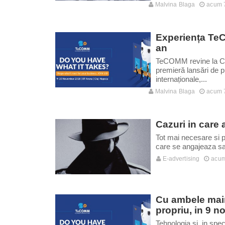
Malvina Blaga
acum 7
Experiența TeC
an
TeCOMM revine la Clu
premieră lansări de 
internaționale,...
Malvina Blaga
acum 7
Cazuri in care a
Tot mai necesare si po
care se angajeaza sa
E-advertising
acum
Cu ambele maini
propriu, in 9 n
Tehnologia si, in speci