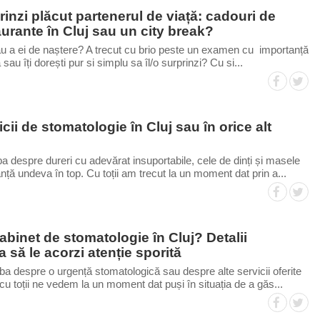
rinzi plăcut partenerul de viață: cadouri de
aurante în Cluj sau un city break?
au a ei de naștere? A trecut cu brio peste un examen cu importanță
sau îți dorești pur si simplu sa îl/o surprinzi? Cu si...
cii de stomatologie în Cluj sau în orice alt
a despre dureri cu adevărat insuportabile, cele de dinți și masele
nță undeva în top. Cu toții am trecut la un moment dat prin a...
binet de stomatologie în Cluj? Detalii
a să le acorzi atenție sporită
rba despre o urgență stomatologică sau despre alte servicii oferite
cu toții ne vedem la un moment dat puși în situația de a găs...