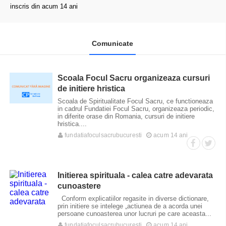
inscris din acum 14 ani
Comunicate
Scoala Focul Sacru organizeaza cursuri
de initiere hristica
Scoala de Spiritualitate Focul Sacru, ce functioneaza
in cadrul Fundatiei Focul Sacru, organizeaza periodic,
in diferite orase din Romania, cursuri de initiere
hristica....
fundatiafoculsacrubucuresti
acum 14 ani
Initierea spirituala - calea catre adevarata
cunoastere
Conform explicatiilor regasite in diverse dictionare,
prin initiere se intelege „actiunea de a acorda unei
persoane cunoasterea unor lucruri pe care aceasta...
fundatiafoculsacrubucuresti
acum 14 ani