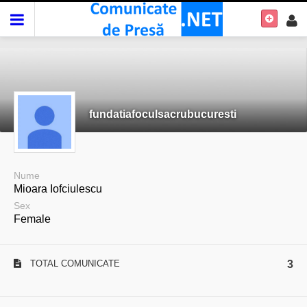
fundatiafoculsacrubucuresti
Nume
Mioara Iofciulescu
Sex
Female
TOTAL COMUNICATE
3