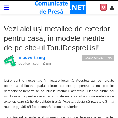
Vezi aici uși metalice de exterior
pentru casă, în modele inedite
de pe site-ul TotulDespreUsi!
E-advertising
CASA SI GRADINA
publicat
acum 2 ani
Ușile sunt o necesitate în fiecare locuință. Acestea au fost create
pentru a delimita spațiul dintre camere și pentru a nu permite
persoanelor nepermise să intre-n interiorul acestora. Fiecare dintre noi
își dorește ca pentru casa ce o construiește să aibă o ușă metalică de
exterior, care să fie de calitate înaltă. Acesta trebuie să reziste cât mai
mult timp, fără să fie necesară înlocuirea ulterior.
TotulDespreUsi este acel magazin de top ce furnizează uși pentru