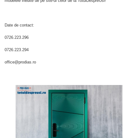
modelele inedite de pe site-ul celor de la TotulDespreUsi!
Date de contact:
0726.223.296
0726.223.294
office@prodias.ro