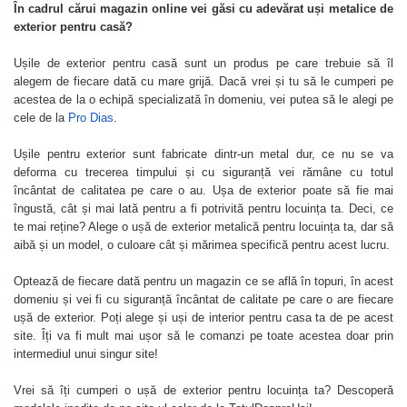
În cadrul cărui magazin online vei găsi cu adevărat uși metalice de
exterior pentru casă?
Ușile de exterior pentru casă sunt un produs pe care trebuie să îl
alegem de fiecare dată cu mare grijă. Dacă vrei și tu să le cumperi pe
acestea de la o echipă specializată în domeniu, vei putea să le alegi pe
cele de la
Pro Dias
.
Ușile pentru exterior sunt fabricate dintr-un metal dur, ce nu se va
deforma cu trecerea timpului și cu siguranță vei rămâne cu totul
încântat de calitatea pe care o au. Ușa de exterior poate să fie mai
îngustă, cât și mai lată pentru a fi potrivită pentru locuința ta. Deci, ce
te mai reține? Alege o ușă de exterior metalică pentru locuința ta, dar să
aibă și un model, o culoare cât și mărimea specifică pentru acest lucru.
Optează de fiecare dată pentru un magazin ce se află în topuri, în acest
domeniu și vei fi cu siguranță încântat de calitate pe care o are fiecare
ușă de exterior. Poți alege și uși de interior pentru casa ta de pe acest
site. Îți va fi mult mai ușor să le comanzi pe toate acestea doar prin
intermediul unui singur site!
Vrei să îți cumperi o ușă de exterior pentru locuința ta? Descoperă