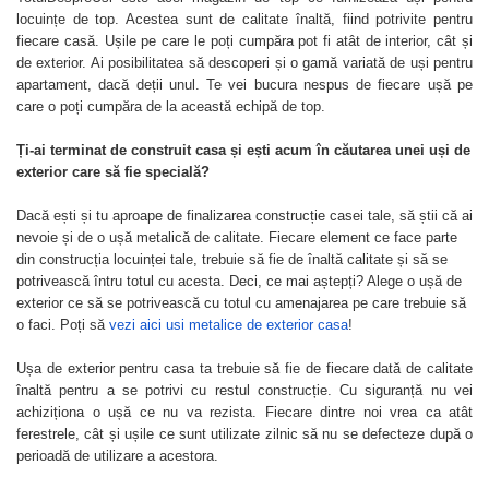
locuințe de top. Acestea sunt de calitate înaltă, fiind potrivite pentru
fiecare casă. Ușile pe care le poți cumpăra pot fi atât de interior, cât și
de exterior. Ai posibilitatea să descoperi și o gamă variată de uși pentru
apartament, dacă deții unul. Te vei bucura nespus de fiecare ușă pe
care o poți cumpăra de la această echipă de top.
Ți-ai terminat de construit casa și ești acum în căutarea unei uși de
exterior care să fie specială?
Dacă ești și tu aproape de finalizarea construcție casei tale, să știi că ai
nevoie și de o ușă metalică de calitate. Fiecare element ce face parte
din construcția locuinței tale, trebuie să fie de înaltă calitate și să se
potrivească întru totul cu acesta. Deci, ce mai aștepți? Alege o ușă de
exterior ce să se potrivească cu totul cu amenajarea pe care trebuie să
o faci. Poți să
vezi aici usi metalice de exterior casa
!
Ușa de exterior pentru casa ta trebuie să fie de fiecare dată de calitate
înaltă pentru a se potrivi cu restul construcție. Cu siguranță nu vei
achiziționa o ușă ce nu va rezista. Fiecare dintre noi vrea ca atât
ferestrele, cât și ușile ce sunt utilizate zilnic să nu se defecteze după o
perioadă de utilizare a acestora.