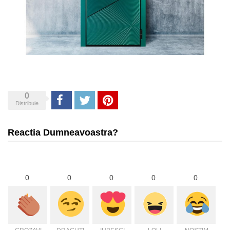
0
Share
Tweet
Pinterest
Distribuie
Reactia Dumneavoastra?
0
0
0
0
0