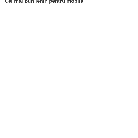
Cel mai bun lemn pentru mobila