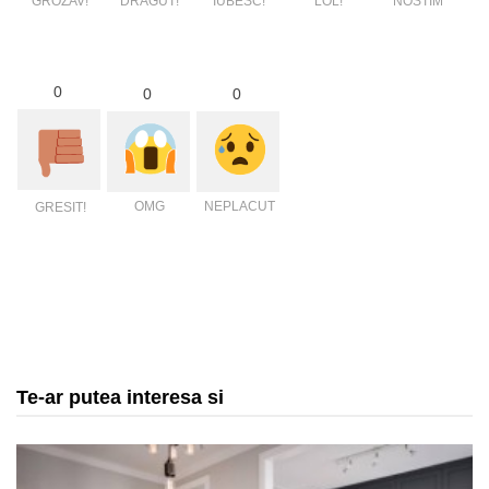
GROZAV!
DRAGUT!
IUBESC!
LOL!
NOSTIM
0
0
0
OMG
NEPLACUT
GRESIT!
Te-ar putea interesa si