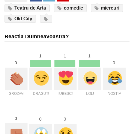
Teatru de Arta
comedie
miercuri
Old City
Reactia Dumneavoastra?
1
1
1
0
0
GROZAV!
DRAGUT!
IUBESC!
LOL!
NOSTIM
0
0
0