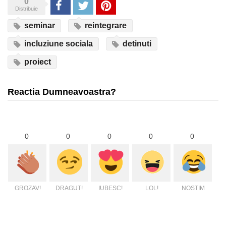
0
Share
Tweet
Pinterest
Distribuie
seminar
reintegrare
incluziune sociala
detinuti
proiect
Reactia Dumneavoastra?
0
0
0
0
0
GROZAV!
DRAGUT!
IUBESC!
LOL!
NOSTIM