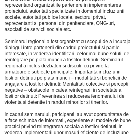
reprezentand organizatiile partenere in implementarea
proiectului, autoritati specializate in domeniul incluziunii
sociale, autoritati publice locale, sectorul privat,
reprezentanti si personal din penitenciare, ONG-uri,
asociatii de servicii sociale etc.
Seminarul regional a fost organizat cu scopul de a incuraja
dialogul intre partenerii din cadrul proiectului si partile
interesate, in vederea identificarii celor mai bune solutii de
reintegrare pe piata muncii a fostilor detinuti. Seminarul
regional a inclus dezbateri si discutii cu privire la
urmatoarele subiecte principale: Importanta incluziunii
fostilor detinuti pe piata muncii – modalitati si beneficii de
angajare a fostilor detinuti; Mentalitati colective si perceptii
negative – obstacole in calea reintegrarii in societate a
fostilor detinuti; Prevenirea si reducerea fenomenului de
violenta si detentie in randul minorilor si tinerilor.
In cadrul seminarului, paricipantii au avut oportunitatea de
a face schimba de informatii, experiente si modele de bune
practici privind reintegrarea sociala a fostilor detinuti, in
vederea implementarii unor masuri eficiente de incluziune