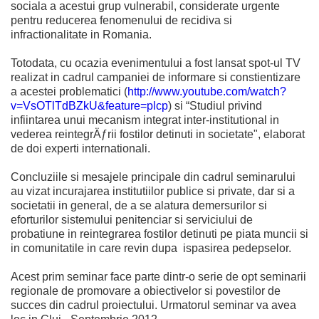
sociala a acestui grup vulnerabil, considerate urgente
pentru reducerea fenomenului de recidiva si
infractionalitate in Romania.
Totodata, cu ocazia evenimentului a fost lansat spot-ul TV
realizat in cadrul campaniei de informare si constientizare
a acestei problematici (
http://www.youtube.com/watch?
v=VsOTlTdBZkU&feature=plcp
) si “Studiul privind
infiintarea unui mecanism integrat inter-institutional in
vederea reintegrÄƒrii fostilor detinuti in societate", elaborat
de doi experti internationali.
Concluziile si mesajele principale din cadrul seminarului
au vizat incurajarea institutiilor publice si private, dar si a
societatii in general, de a se alatura demersurilor si
eforturilor sistemului penitenciar si serviciului de
probatiune in reintegrarea fostilor detinuti pe piata muncii si
in comunitatile in care revin dupa ispasirea pedepselor.
Acest prim seminar face parte dintr-o serie de opt seminarii
regionale de promovare a obiectivelor si povestilor de
succes din cadrul proiectului. Urmatorul seminar va avea