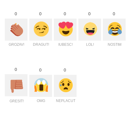
0
0
0
0
0
GROZAV!
DRAGUT!
IUBESC!
LOL!
NOSTIM
0
0
0
OMG
NEPLACUT
GRESIT!