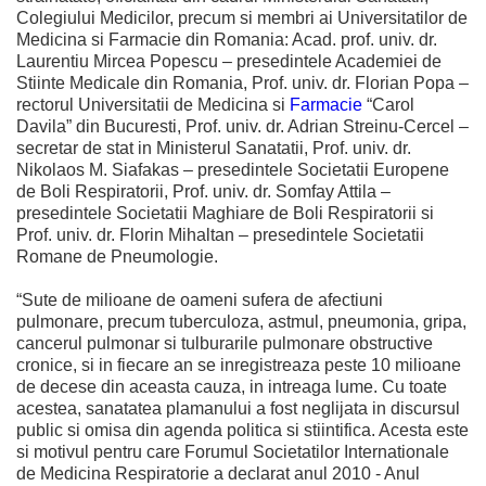
Colegiului Medicilor, precum si membri ai Universitatilor de
Medicina si Farmacie din Romania: Acad. prof. univ. dr.
Laurentiu Mircea Popescu – presedintele Academiei de
Stiinte Medicale din Romania, Prof. univ. dr. Florian Popa –
rectorul Universitatii de Medicina si
Farmacie
“Carol
Davila” din Bucuresti, Prof. univ. dr. Adrian Streinu-Cercel –
secretar de stat in Ministerul Sanatatii, Prof. univ. dr.
Nikolaos M. Siafakas – presedintele Societatii Europene
de Boli Respiratorii, Prof. univ. dr. Somfay Attila –
presedintele Societatii Maghiare de Boli Respiratorii si
Prof. univ. dr. Florin Mihaltan – presedintele Societatii
Romane de Pneumologie.
“Sute de milioane de oameni sufera de afectiuni
pulmonare, precum tuberculoza, astmul, pneumonia, gripa,
cancerul pulmonar si tulburarile pulmonare obstructive
cronice, si in fiecare an se inregistreaza peste 10 milioane
de decese din aceasta cauza, in intreaga lume. Cu toate
acestea, sanatatea plamanului a fost neglijata in discursul
public si omisa din agenda politica si stiintifica. Acesta este
si motivul pentru care Forumul Societatilor Internationale
de Medicina Respiratorie a declarat anul 2010 - Anul