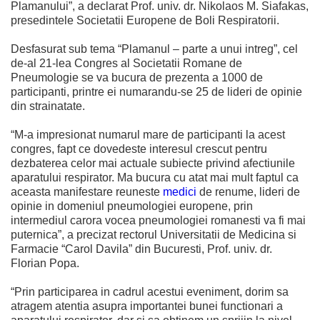
Plamanului”, a declarat Prof. univ. dr. Nikolaos M. Siafakas,
presedintele Societatii Europene de Boli Respiratorii.
Desfasurat sub tema “Plamanul – parte a unui intreg”, cel
de-al 21-lea Congres al Societatii Romane de
Pneumologie se va bucura de prezenta a 1000 de
participanti, printre ei numarandu-se 25 de lideri de opinie
din strainatate.
“M-a impresionat numarul mare de participanti la acest
congres, fapt ce dovedeste interesul crescut pentru
dezbaterea celor mai actuale subiecte privind afectiunile
aparatului respirator. Ma bucura cu atat mai mult faptul ca
aceasta manifestare reuneste
medici
de renume, lideri de
opinie in domeniul pneumologiei europene, prin
intermediul carora vocea pneumologiei romanesti va fi mai
puternica”, a precizat rectorul Universitatii de Medicina si
Farmacie “Carol Davila” din Bucuresti, Prof. univ. dr.
Florian Popa.
“Prin participarea in cadrul acestui eveniment, dorim sa
atragem atentia asupra importantei bunei functionari a