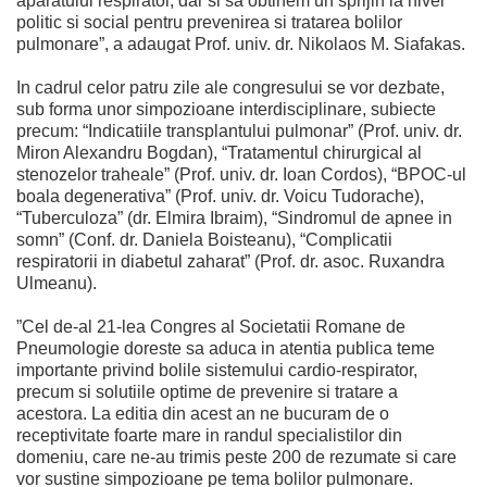
aparatului respirator, dar si sa obtinem un sprijin la nivel
politic si social pentru prevenirea si tratarea bolilor
pulmonare”, a adaugat Prof. univ. dr. Nikolaos M. Siafakas.
In cadrul celor patru zile ale congresului se vor dezbate,
sub forma unor simpozioane interdisciplinare, subiecte
precum: “Indicatiile transplantului pulmonar” (Prof. univ. dr.
Miron Alexandru Bogdan), “Tratamentul chirurgical al
stenozelor traheale” (Prof. univ. dr. Ioan Cordos), “BPOC-ul
boala degenerativa” (Prof. univ. dr. Voicu Tudorache),
“Tuberculoza” (dr. Elmira Ibraim), “Sindromul de apnee in
somn” (Conf. dr. Daniela Boisteanu), “Complicatii
respiratorii in diabetul zaharat” (Prof. dr. asoc. Ruxandra
Ulmeanu).
”Cel de-al 21-lea Congres al Societatii Romane de
Pneumologie doreste sa aduca in atentia publica teme
importante privind bolile sistemului cardio-respirator,
precum si solutiile optime de prevenire si tratare a
acestora. La editia din acest an ne bucuram de o
receptivitate foarte mare in randul specialistilor din
domeniu, care ne-au trimis peste 200 de rezumate si care
vor sustine simpozioane pe tema bolilor pulmonare.