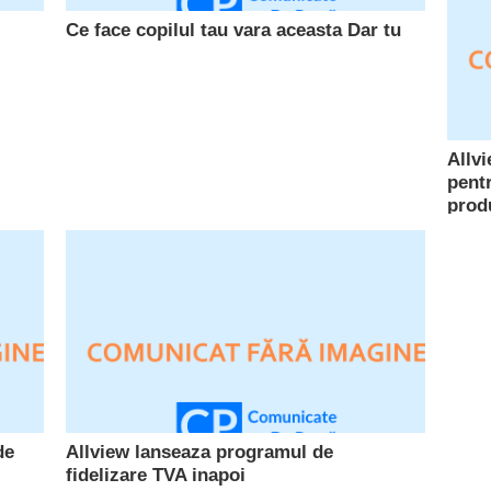
Ce face copilul tau vara aceasta Dar tu
Allv
pent
prod
de
Allview lanseaza programul de
fidelizare TVA inapoi