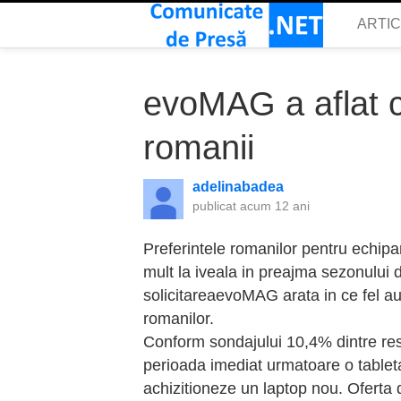
ARTI
evoMAG a aflat c
romanii
adelinabadea
publicat
acum 12 ani
Preferintele romanilor pentru echipa
mult la iveala in preajma sezonului 
solicitareaevoMAG arata in ce fel au
romanilor.
Conform sondajului 10,4% dintre res
perioada imediat urmatoare o tablet
achizitioneze un laptop nou. Oferta 