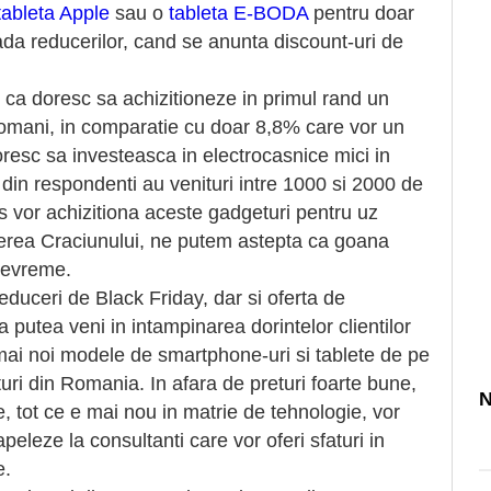
tableta Apple
sau o
tableta E-BODA
pentru doar
oada reducerilor, cand se anunta discount-uri de
 ca doresc sa achizitioneze in primul rand un
omani, in comparatie cu doar 8,8% care vor un
resc sa investeasca in electrocasnice mici in
n respondenti au venituri intre 1000 si 2000 de
ns vor achizitiona aceste gadgeturi pentru uz
ierea Craciunului, ne putem astepta ca goana
devreme.
duceri de Black Friday, dar si oferta de
a putea veni in intampinarea dorintelor clientilor
ai noi modele de smartphone-uri si tablete de pe
uri din Romania. In afara de preturi foarte bune,
N
tie, tot ce e mai nou in matrie de tehnologie, vor
apeleze la consultanti care vor oferi sfaturi in
e.