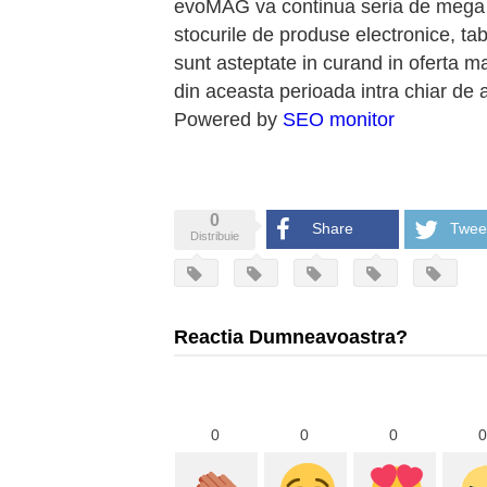
evoMAG va continua seria de mega r
stocurile de produse electronice, ta
sunt asteptate in curand in oferta m
din aceasta perioada intra chiar de
Powered by
SEO monitor
0
Share
Twee
Distribuie
Reactia Dumneavoastra?
0
0
0
0