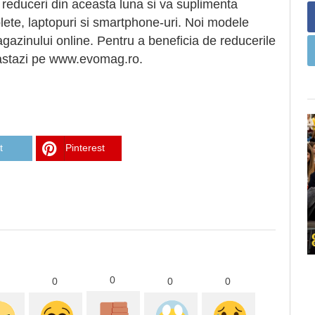
educeri din aceasta luna si va suplimenta
blete, laptopuri si smartphone-uri. Noi modele
agazinului online. Pentru a beneficia de reducerile
 astazi pe www.evomag.ro.
t
Pinterest
0
0
0
0