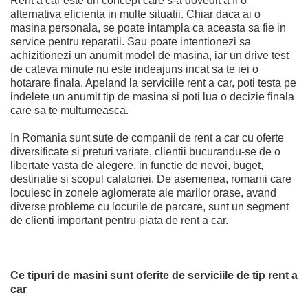
Rent a car este un concept care s-a dovedit a fi o
alternativa eficienta in multe situatii. Chiar daca ai o
masina personala, se poate intampla ca aceasta sa fie in
service pentru reparatii. Sau poate intentionezi sa
achizitionezi un anumit model de masina, iar un drive test
de cateva minute nu este indeajuns incat sa te iei o
hotarare finala. Apeland la serviciile rent a car, poti testa pe
indelete un anumit tip de masina si poti lua o decizie finala
care sa te multumeasca.
In Romania sunt sute de companii de rent a car cu oferte
diversificate si preturi variate, clientii bucurandu-se de o
libertate vasta de alegere, in functie de nevoi, buget,
destinatie si scopul calatoriei. De asemenea, romanii care
locuiesc in zonele aglomerate ale marilor orase, avand
diverse probleme cu locurile de parcare, sunt un segment
de clienti important pentru piata de rent a car.
Ce tipuri de masini sunt oferite de serviciile de tip rent a
car