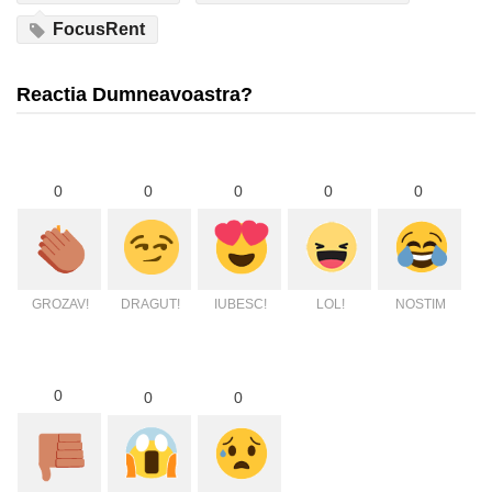
FocusRent
Reactia Dumneavoastra?
0
0
0
0
0
GROZAV!
DRAGUT!
IUBESC!
LOL!
NOSTIM
0
0
0