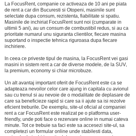
La FocusRent, companie ce activeaza de 10 ani pe piata
de rent a car din Bucuresti si Otopeni, masinile sunt
selectate dupa consum, rezistenta, fiabilitate si spatiu.
Masinile de inchiriat FocusRent sunt noi (cumparate in
ultimii 5 ani), au un consum de combustibil redus, si au ca
prioritate numarul unu siguranta clientilor, fiecare masina
suportand o inspectie tehnica riguroasa dupa fiecare
inchiriere.
In ceea ce priveste tipul de masina, la FocusRent vei gasi
masini in sistem rent a car de diverse modele, de la SUV,
la premium, economy si chiar microbuze.
Un alt avantaj important oferit de FocusRent este ca se
adapteaza nevoilor celor care ajung in capitala cu avionul
sau cu trenul si au nevoie de o modalitate de deplasare de
care sa beneficieze rapid si care sa ii ajute sa isi rezolve
eficient treburile. De exemplu, site-ul oficial al companiei
rent a car FocusRent este realizat pe o platforma user-
friendly, unde poti face o rezervare online in numai cateva
minute. Tot ce trebuie sa faci este sa accesezi site-ul, sa
completezi un formular online unde stabilesti data,