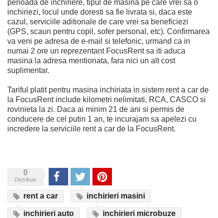
perioada de inchiriere, tipul de masina pe care vrei sa o
inchiriezi, locul unde doresti sa fie livrata si, daca este
cazul, serviciile aditionale de care vrei sa beneficiezi
(GPS, scaun pentru copil, sofer personal, etc). Confirmarea
va veni pe adresa de e-mail si telefonic, urmand ca in
numai 2 ore un reprezentant FocusRent sa iti aduca
masina la adresa mentionata, fara nici un alt cost
suplimentar.
Tariful platit pentru masina inchiriata in sistem rent a car de
la FocusRent include kilometri nelimitati, RCA, CASCO si
rovinieta la zi. Daca ai minim 21 de ani si permis de
conducere de cel putin 1 an, te incurajam sa apelezi cu
incredere la serviciile rent a car de la FocusRent.
0
Share
Tweet
Pinterest
Distribuie
rent a car
inchirieri masini
inchirieri auto
inchirieri microbuze