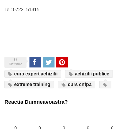
Tel: 0722151315
0
Share
Tweet
Pinterest
Distribuie
curs expert achizitii
achizitii publice
extreme training
curs cnfpa
Reactia Dumneavoastra?
0
0
0
0
0