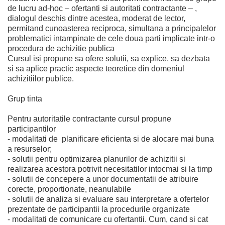
de lucru ad-hoc – ofertanti si autoritati contractante – ,
dialogul deschis dintre acestea, moderat de lector,
permitand cunoasterea reciproca, simultana a principalelor
problematici intampinate de cele doua parti implicate intr-o
procedura de achizitie publica
Cursul isi propune sa ofere solutii, sa explice, sa dezbata
si sa aplice practic aspecte teoretice din domeniul
achizitiilor publice.
Grup tinta
Pentru autoritatile contractante cursul propune
participantilor
- modalitati de planificare eficienta si de alocare mai buna
a resurselor;
- solutii pentru optimizarea planurilor de achizitii si
realizarea acestora potrivit necesitatilor intocmai si la timp
- solutii de concepere a unor documentatii de atribuire
corecte, proportionate, neanulabile
- solutii de analiza si evaluare sau interpretare a ofertelor
prezentate de participantii la procedurile organizate
- modalitati de comunicare cu ofertantii. Cum, cand si cat