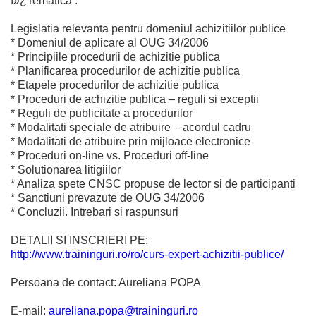
ï»¿Tematica :
Legislatia relevanta pentru domeniul achizitiilor publice
* Domeniul de aplicare al OUG 34/2006
* Principiile procedurii de achizitie publica
* Planificarea procedurilor de achizitie publica
* Etapele procedurilor de achizitie publica
* Proceduri de achizitie publica – reguli si exceptii
* Reguli de publicitate a procedurilor
* Modalitati speciale de atribuire – acordul cadru
* Modalitati de atribuire prin mijloace electronice
* Proceduri on-line vs. Proceduri off-line
* Solutionarea litigiilor
* Analiza spete CNSC propuse de lector si de participanti
* Sanctiuni prevazute de OUG 34/2006
* Concluzii. Intrebari si raspunsuri
DETALII SI INSCRIERI PE:
http://www.traininguri.ro/ro/curs-expert-achizitii-publice/
Persoana de contact: Aureliana POPA
E-mail:
aureliana.popa@traininguri.ro