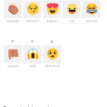
GROZAV!
DRAGUT!
IUBESC!
LOL!
NOSTIM
0
0
0
OMG
NEPLACUT
GRESIT!