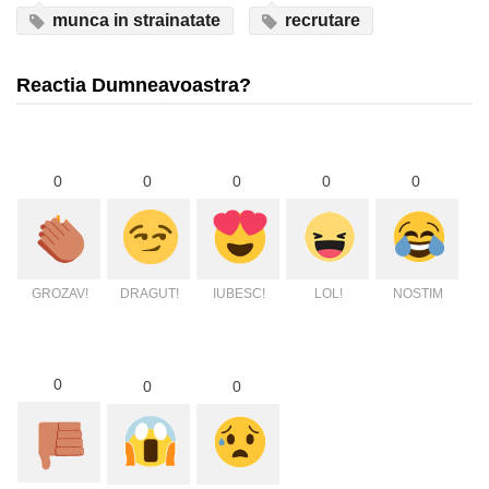
munca in strainatate
recrutare
Reactia Dumneavoastra?
0
0
0
0
0
GROZAV!
DRAGUT!
IUBESC!
LOL!
NOSTIM
0
0
0