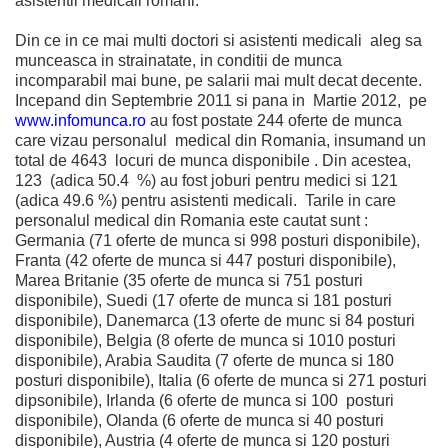
asistentii medicali romani.
Din ce in ce mai multi doctori si asistenti medicali aleg sa
munceasca in strainatate, in conditii de munca
incomparabil mai bune, pe salarii mai mult decat decente.
Incepand din Septembrie 2011 si pana in Martie 2012, pe
www.infomunca.ro
au fost postate 244 oferte de munca
care vizau personalul medical din Romania, insumand un
total de 4643 locuri de munca disponibile . Din acestea,
123 (adica 50.4 %) au fost joburi pentru medici si 121
(adica 49.6 %) pentru asistenti medicali. Tarile in care
personalul medical din Romania este cautat sunt :
Germania (71 oferte de munca si 998 posturi disponibile),
Franta (42 oferte de munca si 447 posturi disponibile),
Marea Britanie (35 oferte de munca si 751 posturi
disponibile), Suedi (17 oferte de munca si 181 posturi
disponibile), Danemarca (13 oferte de munc si 84 posturi
disponibile), Belgia (8 oferte de munca si 1010 posturi
disponibile), Arabia Saudita (7 oferte de munca si 180
posturi disponibile), Italia (6 oferte de munca si 271 posturi
dipsonibile), Irlanda (6 oferte de munca si 100 posturi
disponibile), Olanda (6 oferte de munca si 40 posturi
disponibile), Austria (4 oferte de munca si 120 posturi