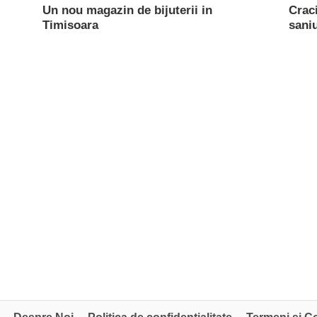
Un nou magazin de bijuterii in
Crac
Timisoara
saniu