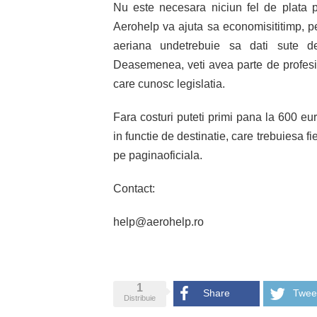
Nu este necesara niciun fel de plata p
Aerohelp va ajuta sa economisititimp, p
aeriana undetrebuie sa dati sute de 
Deasemenea, veti avea parte de profes
care cunosc legislatia.
Fara costuri puteti primi pana la 600 e
in functie de destinatie, care trebuiesa f
pe paginaoficiala.
Contact:
help@aerohelp.ro
1
Share
Twee
Distribuie