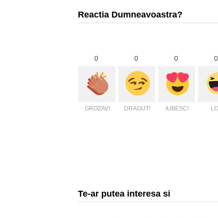
Reactia Dumneavoastra?
0
0
0
0
GROZAV!
DRAGUT!
IUBESC!
LO
Te-ar putea interesa si