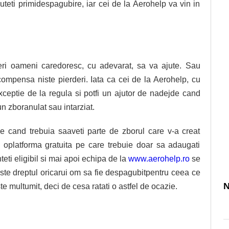
uteti primidespagubire, iar cei de la Aerohelp va vin in
eri oameni caredoresc, cu adevarat, sa va ajute. Sau
compensa niste pierderi. Iata ca cei de la Aerohelp, cu
xceptie de la regula si potfi un ajutor de nadejde cand
 zboranulat sau intarziat.
 cand trebuia saaveti parte de zborul care v-a creat
 oplatforma gratuita pe care trebuie doar sa adaugati
eti eligibil si mai apoi echipa de la
www.aerohelp.ro
se
ste dreptul oricarui om sa fie despagubitpentru ceea ce
N
e multumit, deci de cesa ratati o astfel de ocazie.