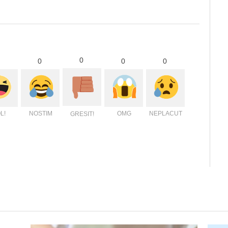
0
0
0
0
L!
NOSTIM
OMG
NEPLACUT
GRESIT!