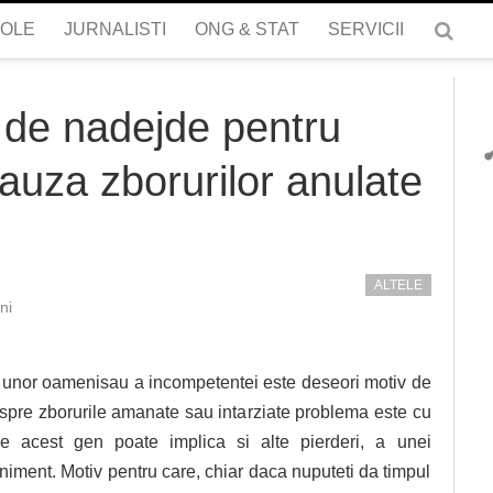
COLE
JURNALISTI
ONG & STAT
SERVICII
r de nadejde pentru
auza zborurilor anulate
ALTELE
ni
r unor oamenisau a incompetentei este deseori motiv de
espre zborurile amanate sau intarziate problema este cu
 acest gen poate implica si alte pierderi, a unei
niment. Motiv pentru care, chiar daca nuputeti da timpul