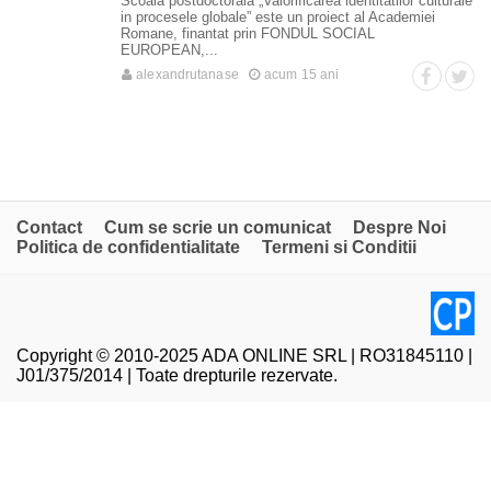
Scoala postdoctorala „Valorificarea identitatilor culturale
in procesele globale” este un proiect al Academiei
Romane, finantat prin FONDUL SOCIAL
EUROPEAN,...
alexandrutanase
acum 15 ani
Contact
Cum se scrie un comunicat
Despre Noi
Politica de confidentialitate
Termeni si Conditii
Copyright © 2010-2025 ADA ONLINE SRL | RO31845110 |
J01/375/2014 | Toate drepturile rezervate.