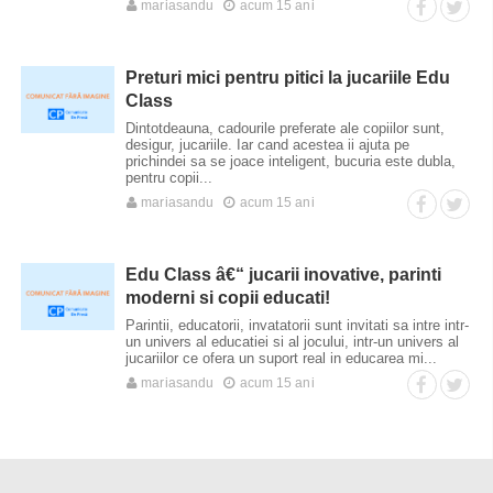
mariasandu
acum 15 ani
Preturi mici pentru pitici la jucariile Edu
Class
Dintotdeauna, cadourile preferate ale copiilor sunt,
desigur, jucariile. Iar cand acestea ii ajuta pe
prichindei sa se joace inteligent, bucuria este dubla,
pentru copii...
mariasandu
acum 15 ani
Edu Class â€“ jucarii inovative, parinti
moderni si copii educati!
Parintii, educatorii, invatatorii sunt invitati sa intre intr-
un univers al educatiei si al jocului, intr-un univers al
jucariilor ce ofera un suport real in educarea mi...
mariasandu
acum 15 ani