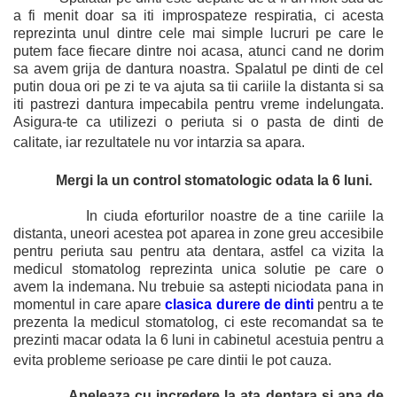
a fi menit doar sa iti improspateze respiratia, ci acesta
reprezinta unul dintre cele mai simple lucruri pe care le
putem face fiecare dintre noi acasa, atunci cand ne dorim
sa avem grija de dantura noastra. Spalatul pe dinti de cel
putin doua ori pe zi te va ajuta sa tii cariile la distanta si sa
iti pastrezi dantura impecabila pentru vreme indelungata.
Asigura-te ca utilizezi o periuta si o pasta de dinti de
calitate, iar rezultatele nu vor intarzia sa apara.
Mergi la un control stomatologic odata la 6 luni.
In ciuda eforturilor noastre de a tine cariile la
distanta, uneori acestea pot aparea in zone greu accesibile
pentru periuta sau pentru ata dentara, astfel ca vizita la
medicul stomatolog reprezinta unica solutie pe care o
avem la indemana. Nu trebuie sa astepti niciodata pana in
momentul in care apare
clasica durere de dinti
pentru a te
prezenta la medicul stomatolog, ci este recomandat sa te
prezinti macar odata la 6 luni in cabinetul acestuia pentru a
evita probleme serioase pe care dintii le pot cauza.
Apeleaza cu incredere la ata dentara si apa de