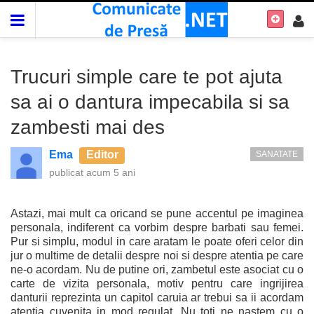
Trucuri simple care te pot ajuta
sa ai o dantura impecabila si sa
zambesti mai des
Ema
Editor
SANATATE
publicat
acum 5 ani
Astazi, mai mult ca oricand se pune accentul pe imaginea
personala, indiferent ca vorbim despre barbati sau femei.
Pur si simplu, modul in care aratam le poate oferi celor din
jur o multime de detalii despre noi si despre atentia pe care
ne-o acordam. Nu de putine ori, zambetul este asociat cu o
carte de vizita personala, motiv pentru care ingrijirea
danturii reprezinta un capitol caruia ar trebui sa ii acordam
atentia cuvenita in mod regulat. Nu toti ne nastem cu o