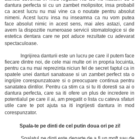
dantura perfecta si cu un zambet molipsitor, insa probabil
ca acest lucru nu mai vine ca o noutate pentru absolut
nimeni. Acest lucru insa nu inseamna ca nu vom putea
face absolut nimic in acest sens, mai ales astazi, cand
avem la dispozitie numeroase servicii stomatologice si de
estetica dentara care ne pot aduce rezultate cu adevarat
spectaculoase.
Ingrijirea danturii este un lucru pe care il putem face
fiecare dintre noi, de cele mai multe ori in propria locuinta,
pentru ca nu mai reprezinta niciun fel de secret faptul ca in
spatele unei danturi sanatoase si un zambet perfect sta o
ingrijire corespunzatoare si o preocupare continua pentru
sanatatea dintilor. Pentru ca stim ca si tu iti doresti sa ai o
dantura perfecta, care sa iti ofere un plus de incredere in
potentialul pe care il ai, am pregatit o lista cu cateva sfaturi
utile care te pot ajuta sa iti ingrijesti dantura in mod
corespunzator.
Spala-te pe dinti de cel putin doua ori pe zi!
Spalatul pe dinti este departe de a fi un moft sau de