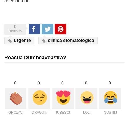
asemanator.
0
Share
Tweet
Pinterest
Distribuie
urgente
clinica stomatologica
Reactia Dumneavoastra?
0
0
0
0
0
GROZAV!
DRAGUT!
IUBESC!
LOL!
NOSTIM