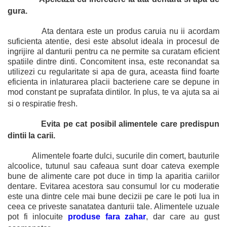
gura.
Ata dentara este un produs caruia nu ii acordam
suficienta atentie, desi este absolut ideala in procesul de
ingrijire al danturii pentru ca ne permite sa curatam eficient
spatiile dintre dinti. Concomitent insa, este reconandat sa
utilizezi cu regularitate si apa de gura, aceasta fiind foarte
eficienta in inlaturarea placii bacteriene care se depune in
mod constant pe suprafata dintilor. In plus, te va ajuta sa ai
si o respiratie fresh.
Evita pe cat posibil alimentele care predispun
dintii la carii.
Alimentele foarte dulci, sucurile din comert, bauturile
alcoolice, tutunul sau cafeaua sunt doar cateva exemple
bune de alimente care pot duce in timp la aparitia cariilor
dentare. Evitarea acestora sau consumul lor cu moderatie
este una dintre cele mai bune decizii pe care le poti lua in
ceea ce priveste sanatatea danturii tale.
Alimentele uzuale
pot fi inlocuite
produse fara zahar
, dar care au gust