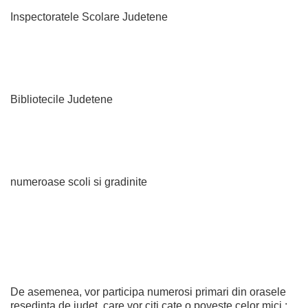
Inspectoratele Scolare Judetene
Bibliotecile Judetene
numeroase scoli si gradinite
De asemenea, vor participa numerosi primari din orasele
resedinta de judet, care vor citi cate o poveste celor mici :