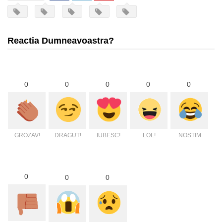
Reactia Dumneavoastra?
0
0
0
0
0
GROZAV!
DRAGUT!
IUBESC!
LOL!
NOSTIM
0
0
0