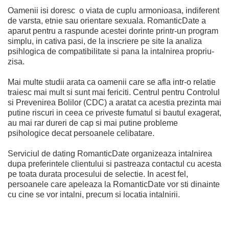
Oamenii isi doresc o viata de cuplu armonioasa, indiferent
de varsta, etnie sau orientare sexuala. RomanticDate a
aparut pentru a raspunde acestei dorinte printr-un program
simplu, in cativa pasi, de la inscriere pe site la analiza
psihlogica de compatibilitate si pana la intalnirea propriu-
zisa.
Mai multe studii arata ca oamenii care se afla intr-o relatie
traiesc mai mult si sunt mai fericiti. Centrul pentru Controlul
si Prevenirea Bolilor (CDC) a aratat ca acestia prezinta mai
putine riscuri in ceea ce priveste fumatul si bautul exagerat,
au mai rar dureri de cap si mai putine probleme
psihologice decat persoanele celibatare.
Serviciul de dating RomanticDate organizeaza intalnirea
dupa preferintele clientului si pastreaza contactul cu acesta
pe toata durata procesului de selectie. In acest fel,
persoanele care apeleaza la RomanticDate vor sti dinainte
cu cine se vor intalni, precum si locatia intalnirii.