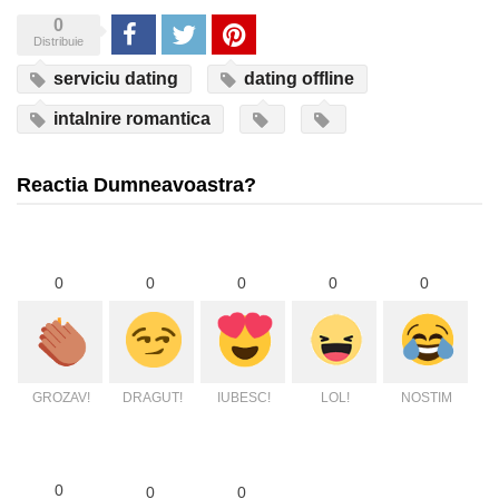
0
Share
Tweet
Pinterest
Distribuie
serviciu dating
dating offline
intalnire romantica
Reactia Dumneavoastra?
0
0
0
0
0
GROZAV!
DRAGUT!
IUBESC!
LOL!
NOSTIM
0
0
0