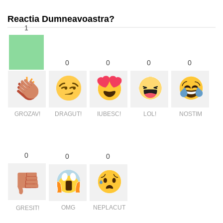
Reactia Dumneavoastra?
1
0
0
0
0
GROZAV!
DRAGUT!
IUBESC!
LOL!
NOSTIM
0
0
0
OMG
NEPLACUT
GRESIT!