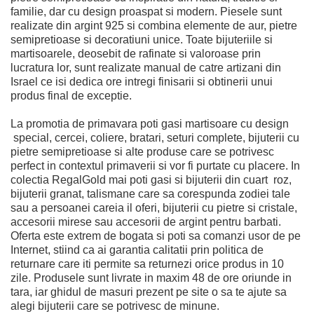
familie, dar cu design proaspat si modern. Piesele sunt
realizate din argint 925 si combina elemente de aur, pietre
semipretioase si decoratiuni unice. Toate bijuteriile si
martisoarele, deosebit de rafinate si valoroase prin
lucratura lor, sunt realizate manual de catre artizani din
Israel ce isi dedica ore intregi finisarii si obtinerii unui
produs final de exceptie.
La promotia de primavara poti gasi martisoare cu design
special, cercei, coliere, bratari, seturi complete, bijuterii cu
pietre semipretioase si alte produse care se potrivesc
perfect in contextul primaverii si vor fi purtate cu placere. In
colectia RegalGold mai poti gasi si bijuterii din cuart roz,
bijuterii granat, talismane care sa corespunda zodiei tale
sau a persoanei careia il oferi, bijuterii cu pietre si cristale,
accesorii mirese sau accesorii de argint pentru barbati.
Oferta este extrem de bogata si poti sa comanzi usor de pe
Internet, stiind ca ai garantia calitatii prin politica de
returnare care iti permite sa returnezi orice produs in 10
zile. Produsele sunt livrate in maxim 48 de ore oriunde in
tara, iar ghidul de masuri prezent pe site o sa te ajute sa
alegi bijuterii care se potrivesc de minune.