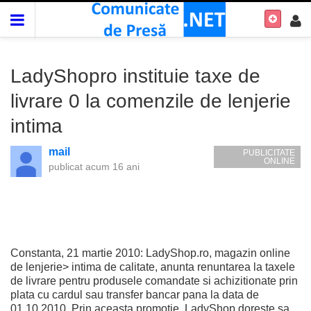
LadyShopro instituie taxe de
livrare 0 la comenzile de lenjerie
intima
mail
PUBLICITATE
ONLINE
publicat
acum 16 ani
Constanta, 21 martie 2010: LadyShop.ro, magazin online
de lenjerie> intima de calitate, anunta renuntarea la taxele
de livrare pentru produsele comandate si achizitionate prin
plata cu cardul sau transfer bancar pana la data de
01.10.2010. Prin aceasta promotie, LadyShop doreste sa