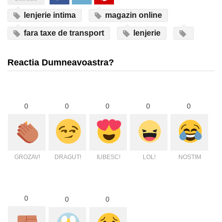
lenjerie intima
magazin online
fara taxe de transport
lenjerie
Reactia Dumneavoastra?
0
0
0
0
0
GROZAV!
DRAGUT!
IUBESC!
LOL!
NOSTIM
0
0
0