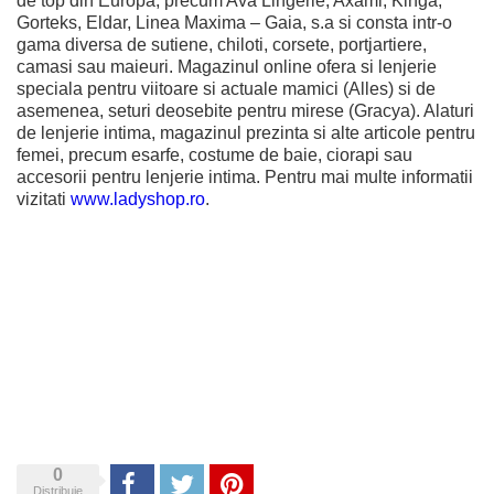
de top din Europa, precum Ava Lingerie, Axami, Kinga,
Gorteks, Eldar, Linea Maxima – Gaia, s.a si consta intr-o
gama diversa de sutiene, chiloti, corsete, portjartiere,
camasi sau maieuri. Magazinul online ofera si lenjerie
speciala pentru viitoare si actuale mamici (Alles) si de
asemenea, seturi deosebite pentru mirese (Gracya). Alaturi
de lenjerie intima, magazinul prezinta si alte articole pentru
femei, precum esarfe, costume de baie, ciorapi sau
accesorii pentru lenjerie intima. Pentru mai multe informatii
vizitati
www.ladyshop.ro
.
0
Share
Tweet
Pinterest
Distribuie