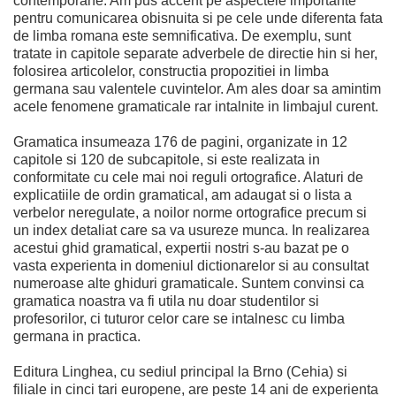
contemporane. Am pus accent pe aspectele importante
pentru comunicarea obisnuita si pe cele unde diferenta fata
de limba romana este semnificativa. De exemplu, sunt
tratate in capitole separate adverbele de directie hin si her,
folosirea articolelor, constructia propozitiei in limba
germana sau valentele cuvintelor. Am ales doar sa amintim
acele fenomene gramaticale rar intalnite in limbajul curent.
Gramatica insumeaza 176 de pagini, organizate in 12
capitole si 120 de subcapitole, si este realizata in
conformitate cu cele mai noi reguli ortografice. Alaturi de
explicatiile de ordin gramatical, am adaugat si o lista a
verbelor neregulate, a noilor norme ortografice precum si
un index detaliat care sa va usureze munca. In realizarea
acestui ghid gramatical, expertii nostri s-au bazat pe o
vasta experienta in domeniul dictionarelor si au consultat
numeroase alte ghiduri gramaticale. Suntem convinsi ca
gramatica noastra va fi utila nu doar studentilor si
profesorilor, ci tuturor celor care se intalnesc cu limba
germana in practica.
Editura Linghea, cu sediul principal la Brno (Cehia) si
filiale in cinci tari europene, are peste 14 ani de experienta