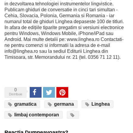
in dezvoltarea tehnologiei instrumentelor lingvistice.
Publicam ghiduri de conversatie in cinci tari simultan -
Cehia, Slovacia, Polonia, Germania si Romania - iar
numarul total de ghiduri Linghea depaseste 100 de titluri.
In afara de edițiile tiparite pregatim si versiuni electronice
pentru Windows, Windows Mobile, iPhone/iPad sau
Android. Mai multe detalii pe: www.linghea.ro Contactati-
ne pentru comenzi si informatii la adresa de e-mail
info@linghea.ro sau la sediul Editurii Linghea din
Timisoara, str. Memorandului nr. 21 (tel. 0356 71 12 11).
0
Share
Tweet
Pinterest
Distribuie
gramatica
germana
Linghea
limbaj contemporan
Reactia Dumneavoastra?