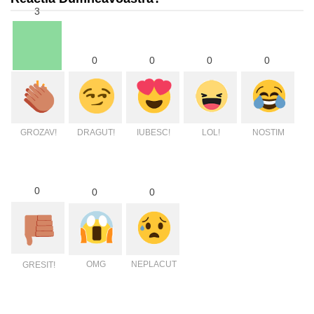
3
0
0
0
0
GROZAV!
DRAGUT!
IUBESC!
LOL!
NOSTIM
0
0
0
OMG
NEPLACUT
GRESIT!