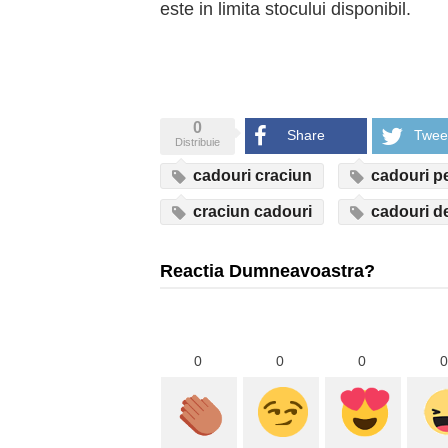
este in limita stocului disponibil.
0
Share
Twee
Distribuie
cadouri craciun
cadouri pe
craciun cadouri
cadouri de
Reactia Dumneavoastra?
0
0
0
0