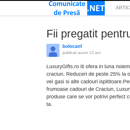
ARTI
Fii pregatit pentr
bolocanf
publicat
acum 13 ani
LuxuryGifts.ro iti ofera in luna noie
craciun. Reduceri de peste 25% la o 
vei gasi si alte cadouri ispititoare.P
frumoase cadouri de Craciun, Luxuryg
produse care se vor potrivi perfect 
ta.