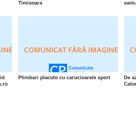
Timisoara
saniu
id
Plimbari placute cu carucioarele sport
De az
.ro
Calo