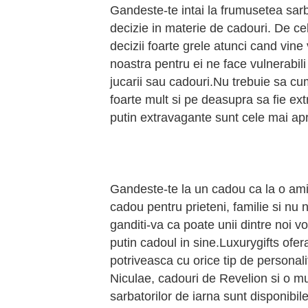
Gandeste-te intai la frumusetea sarb
decizie in materie de cadouri. De cel
decizii foarte grele atunci cand vine
noastra pentru ei ne face vulnerabil
jucarii sau cadouri.Nu trebuie sa cu
foarte mult si pe deasupra sa fie ext
putin extravagante sunt cele mai apr
Gandeste-te la un cadou ca la o amint
cadou pentru prieteni, familie si nu
ganditi-va ca poate unii dintre noi v
putin cadoul in sine.Luxurygifts ofe
potriveasca cu orice tip de personal
Niculae, cadouri de Revelion si o mul
sarbatorilor de iarna sunt disponibi