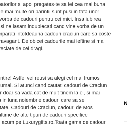
atorilor si apoi pregates-te sa iei cea mai buna
e mai multe ori parintii sunt pusi in fata unor
 vorba de cadouri pentru cei mici. Insa iubirea
i si ne lasam induplecati cand vine vorba de un
mparati intotdeauna cadouri craciun care sa coste
ravagant. De obicei cadourile mai ieftine si mai
eciate de cei dragi.
ire! Astfel vei reusi sa alegi cel mai frumos
 numai. Si atunci cand cautati cadouri de Craciun
or doar sa vada cat de mult tinem la ei, si mai
ra in luna noiembrie cadouri care sa se
N
itate. Cadouri de Craciun, cadouri de Mos
time de alte tipuri de cadouri specifice
le acum pe Luxurygifts.ro.Toata gama de cadouri