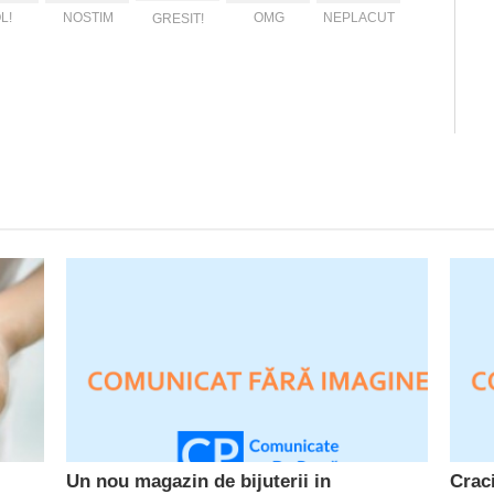
L!
NOSTIM
OMG
NEPLACUT
GRESIT!
Un nou magazin de bijuterii in
Crac