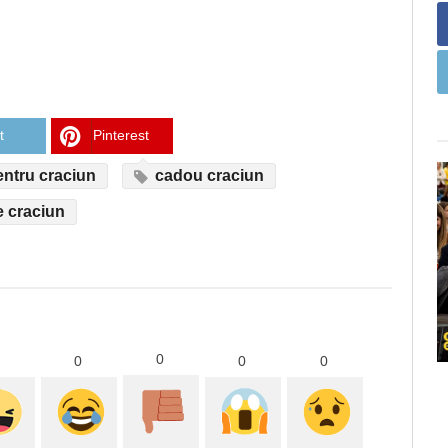
t
Pinterest
ntru craciun
cadou craciun
 craciun
0
0
0
0