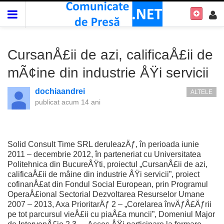
CursanÅ£ii de azi, calificaÅ£ii de
mÃ¢ine din industrie ÅŸi servicii
dochiaandrei
ALTELE
publicat
acum 14 ani
Solid Consult Time SRL deruleazÄƒ, în perioada iunie
2011 – decembrie 2012, în parteneriat cu Universitatea
Politehnica din BucureÅŸti, proiectul „CursanÅ£ii de azi,
calificaÅ£ii de mâine din industrie ÅŸi servicii”, proiect
cofinanÅ£at din Fondul Social European, prin Programul
OperaÅ£ional Sectorial Dezvoltarea Resurselor Umane
2007 – 2013, Axa PrioritarÄƒ 2 – „Corelarea învÄƒÅ£Äƒrii
pe tot parcursul vieÅ£ii cu piaÅ£a muncii”, Domeniul Major