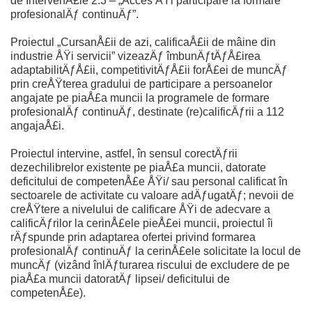
de IntervenÅ£ie 2.3 – „Acces ÅŸi participare la formare
profesionalÄƒ continuÄƒ”.
Proiectul „CursanÅ£ii de azi, calificaÅ£ii de mâine din
industrie ÅŸi servicii” vizeazÄƒ îmbunÄƒtÄƒÅ£irea
adaptabilitÄƒÅ£ii, competitivitÄƒÅ£ii forÅ£ei de muncÄƒ
prin creÅŸterea gradului de participare a persoanelor
angajate pe piaÅ£a muncii la programele de formare
profesionalÄƒ continuÄƒ, destinate (re)calificÄƒrii a 112
angajaÅ£i.
Proiectul intervine, astfel, în sensul corectÄƒrii
dezechilibrelor existente pe piaÅ£a muncii, datorate
deficitului de competenÅ£e ÅŸi/ sau personal calificat în
sectoarele de activitate cu valoare adÄƒugatÄƒ; nevoii de
creÅŸtere a nivelului de calificare ÅŸi de adecvare a
calificÄƒrilor la cerinÅ£ele pieÅ£ei muncii, proiectul îi
rÄƒspunde prin adaptarea ofertei privind formarea
profesionalÄƒ continuÄƒ la cerinÅ£ele solicitate la locul de
muncÄƒ (vizând înlÄƒturarea riscului de excludere de pe
piaÅ£a muncii datoratÄƒ lipsei/ deficitului de
competenÅ£e).