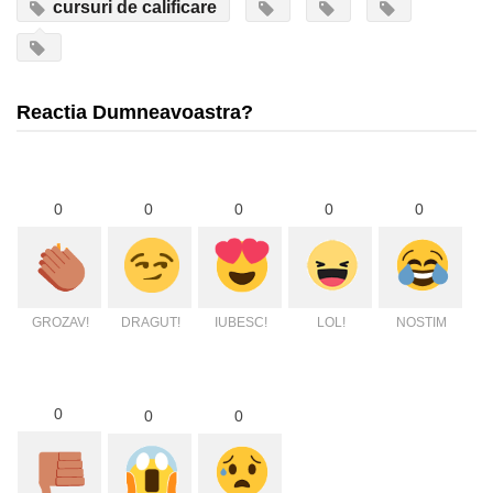
cursuri de calificare
Reactia Dumneavoastra?
0
0
0
0
0
GROZAV!
DRAGUT!
IUBESC!
LOL!
NOSTIM
0
0
0