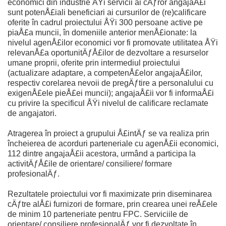
economici din industrie ÅŸi servicii ai cÄƒror angajaÅ£i
sunt potenÅ£iali beneficiari ai cursurilor de (re)calificare
oferite în cadrul proiectului ÅŸi 300 persoane active pe
piaÅ£a muncii, în domeniile anterior menÅ£ionate: la
nivelul agenÅ£ilor economici vor fi promovate utilitatea ÅŸi
relevanÅ£a oportunitÄƒÅ£ilor de dezvoltare a resurselor
umane proprii, oferite prin intermediul proiectului
(actualizare adaptare, a competenÅ£elor angajaÅ£ilor,
respectiv corelarea nevoii de pregÄƒtire a personalului cu
exigenÅ£ele pieÅ£ei muncii); angajaÅ£ii vor fi informaÅ£i
cu privire la specificul ÅŸi nivelul de calificare reclamate
de angajatori.
Atragerea în proiect a grupului Å£intÄƒ se va realiza prin
încheierea de acorduri parteneriale cu agenÅ£ii economici,
112 dintre angajaÅ£ii acestora, urmând a participa la
activitÄƒÅ£ile de orientare/ consiliere/ formare
profesionalÄƒ.
Rezultatele proiectului vor fi maximizate prin diseminarea
cÄƒtre alÅ£i furnizori de formare, prin crearea unei reÅ£ele
de minim 10 parteneriate pentru FPC. Serviciile de
orientare/ consiliere profesionalÄƒ vor fi dezvoltate în