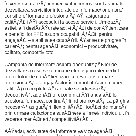
În vederea realizÄƒrii obiectivului propus, sunt asumate
dezvoltarea serviciilor integrate de informare/ orientare/
consiliere/ formare profesionalÄƒ ÅŸi asigurarea
calitÄƒÅ£ii ÅŸi accesului la aceste servicii. UrmeazÄƒ,
astfel, a fi desfÄƒÅŸurate activitÄƒÅ£i de conÅŸtientizare
a beneficiilor FPC asupra ocupabilitÄƒÅ£ii: pentru
angajaÅ£i – stabilitatea ocupÄƒrii, ÅŸanse de progres în
carierÄƒ; pentru agenÅ£ii economici – productivitate,
calitate, competitivitate.
Campania de informare asupra oportunitÄƒÅ£ilor de
dezvoltare a resurselor umane oferite prin intermediul
proiectului, de conÅŸtientizare a nevoii de formare
profesionalÄƒ a angajaÅ£ilor în scopul obÅ£inerii unei
calificÄƒri complete ÅŸi actuale se adreseazÄƒ,
deopotrivÄƒ, agenÅ£ilor economici ÅŸi angajaÅ£ilor
acestora, formarea continuÄƒ fiind promovatÄƒ ca pârghia
necesarÄƒ asigurÄƒrii flexibilitÄƒÅ£ii forÅ£ei de muncÄƒ,
prin urmare ca factor de susÅ£inere a firmei/ individului, în
vederea menÅ£inerii/ competitivitÄƒÅ£ii.
AÅŸadar, activitatea de informare va viza agenÅ£ii