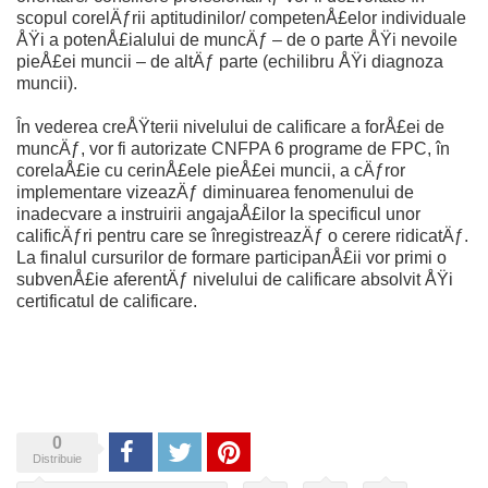
scopul corelÄƒrii aptitudinilor/ competenÅ£elor individuale
ÅŸi a potenÅ£ialului de muncÄƒ – de o parte ÅŸi nevoile
pieÅ£ei muncii – de altÄƒ parte (echilibru ÅŸi diagnoza
muncii).
În vederea creÅŸterii nivelului de calificare a forÅ£ei de
muncÄƒ, vor fi autorizate CNFPA 6 programe de FPC, în
corelaÅ£ie cu cerinÅ£ele pieÅ£ei muncii, a cÄƒror
implementare vizeazÄƒ diminuarea fenomenului de
inadecvare a instruirii angajaÅ£ilor la specificul unor
calificÄƒri pentru care se înregistreazÄƒ o cerere ridicatÄƒ.
La finalul cursurilor de formare participanÅ£ii vor primi o
subvenÅ£ie aferentÄƒ nivelului de calificare absolvit ÅŸi
certificatul de calificare.
0
Share
Tweet
Pinterest
Distribuie