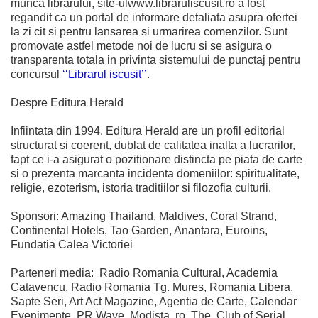
munca librarului, site-ulwww.libraruliscusit.ro a fost
regandit ca un portal de informare detaliata asupra ofertei
la zi cit si pentru lansarea si urmarirea comenzilor. Sunt
promovate astfel metode noi de lucru si se asigura o
transparenta totala in privinta sistemului de punctaj pentru
concursul
‘‘Librarul iscusit’’
.
Despre Editura Herald
Infiintata din 1994, Editura Herald are un profil editorial
structurat si coerent, dublat de calitatea inalta a lucrarilor,
fapt ce i-a asigurat o pozitionare distincta pe piata de carte
si o prezenta marcanta incidenta domeniilor: spiritualitate,
religie, ezoterism, istoria traditiilor si filozofia culturii.
Sponsori: Amazing Thailand, Maldives, Coral Strand,
Continental Hotels, Tao Garden, Anantara, Euroins,
Fundatia Calea Victoriei
Parteneri media: Radio Romania Cultural, Academia
Catavencu, Radio Romania Tg. Mures, Romania Libera,
Sapte Seri, Art Act Magazine, Agentia de Carte, Calendar
Evenimente, PR Wave, Modista. ro, The Club of Serial