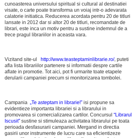
cunoasterea universului spiritual si cultural al destinatiei
visate, o carte poate transforma un voiaj intr-o adevarata
calatorie initiatica. Reducerea acordata pentru 20 de titluri
lansate in 2012 dar si altor 20 de titluri, recomandate de
librari, este inca un motiv pentru a sustine indemnul de a
trece pragul librariilor in aceasta vara.
Vizitand site-ul
http://www.teasteptaminlibrarie.ro/
, puteti
afla lista librariilor partenere si informatii despre cartile
aflate in promotie. Tot aici, pot fi urmarite toate etapele
derularii campaniei precum si monitorizarea tombolei.
Campania
„Te asteptam in librarie!”
isi propune sa
evidentieze importanta librariei si a librarului in
promovarea si comercializarea cartilor. Concursul
“Librarul
Iscusit”
sustine si stimuleaza activitatea librarului pe toata
perioada desfasurarii campaniei. Mergand in directia
gasirii unor instrumente de lucru care sa eficientizeze