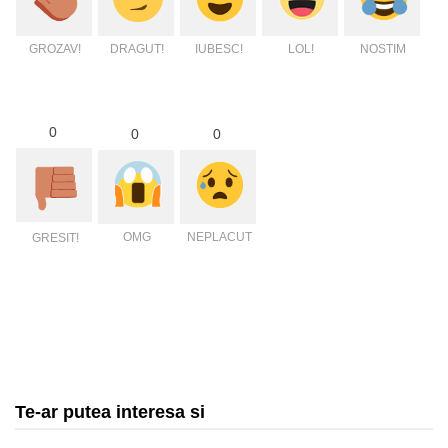
GROZAV!
DRAGUT!
IUBESC!
LOL!
NOSTIM
0
0
0
OMG
NEPLACUT
GRESIT!
Te-ar putea interesa si