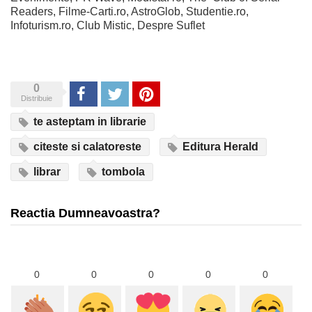
Readers, Filme-Carti.ro, AstroGlob, Studentie.ro,
Infoturism.ro, Club Mistic, Despre Suflet
0
Share
Tweet
Pinterest
Distribuie
te asteptam in librarie
citeste si calatoreste
Editura Herald
librar
tombola
Reactia Dumneavoastra?
0
0
0
0
0