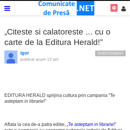
„Citeste si calatoreste ... cu o
carte de la Editura Herald!”
igor
DIVERTISMENT
publicat
acum 13 ani
EDITURA HERALD sprijina cultura prin campania “Te
asteptam in librarie!”
Aflata la cea de-a patra editie,
„Te asteptam in librarie!”