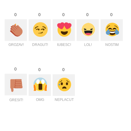
0
0
0
0
0
GROZAV!
DRAGUT!
IUBESC!
LOL!
NOSTIM
0
0
0
OMG
NEPLACUT
GRESIT!