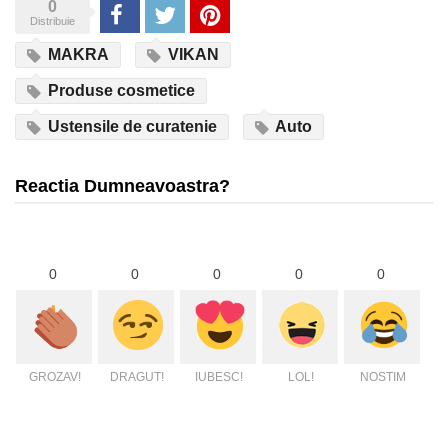
0
Share
Tweet
Pinterest
Distribuie
MAKRA
VIKAN
Produse cosmetice
Ustensile de curatenie
Auto
Reactia Dumneavoastra?
0
0
0
0
0
GROZAV!
DRAGUT!
IUBESC!
LOL!
NOSTIM