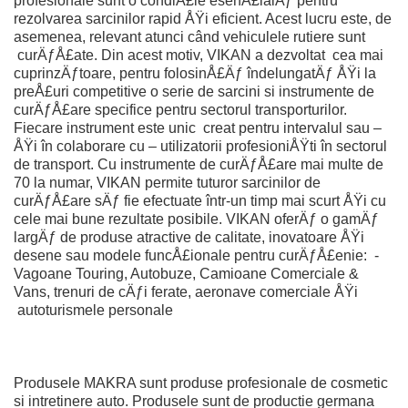
profesionale sunt o condiÅ£ie esenÅ£ialÄƒ pentru
rezolvarea sarcinilor rapid ÅŸi eficient. Acest lucru este, de
asemenea, relevant atunci când vehiculele rutiere sunt
curÄƒÅ£ate. Din acest motiv, VIKAN a dezvoltat cea mai
cuprinzÄƒtoare, pentru folosinÅ£Äƒ îndelungatÄƒ ÅŸi la
preÅ£uri competitive o serie de sarcini si instrumente de
curÄƒÅ£are specifice pentru sectorul transporturilor.
Fiecare instrument este unic creat pentru intervalul sau –
ÅŸi în colaborare cu – utilizatorii profesioniÅŸti în sectorul
de transport. Cu instrumente de curÄƒÅ£are mai multe de
70 la numar, VIKAN permite tuturor sarcinilor de
curÄƒÅ£are sÄƒ fie efectuate într-un timp mai scurt ÅŸi cu
cele mai bune rezultate posibile. VIKAN oferÄƒ o gamÄƒ
largÄƒ de produse atractive de calitate, inovatoare ÅŸi
desene sau modele funcÅ£ionale pentru curÄƒÅ£enie: -
Vagoane Touring, Autobuze, Camioane Comerciale &
Vans, trenuri de cÄƒi ferate, aeronave comerciale ÅŸi
autoturismele personale
Produsele MAKRA sunt produse profesionale de cosmetic
si intretinere auto. Produsele sunt de productie germana