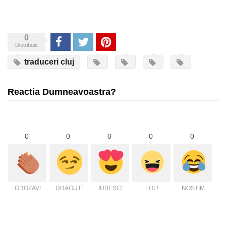
0
Share
Tweet
Pinterest
Distribuie
traduceri cluj
Reactia Dumneavoastra?
0
0
0
0
0
GROZAV!
DRAGUT!
IUBESC!
LOL!
NOSTIM