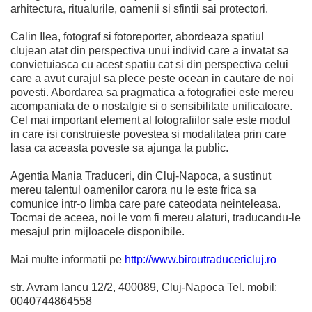
arhitectura, ritualurile, oamenii si sfintii sai protectori.
Calin Ilea, fotograf si fotoreporter, abordeaza spatiul
clujean atat din perspectiva unui individ care a invatat sa
convietuiasca cu acest spatiu cat si din perspectiva celui
care a avut curajul sa plece peste ocean in cautare de noi
povesti. Abordarea sa pragmatica a fotografiei este mereu
acompaniata de o nostalgie si o sensibilitate unificatoare.
Cel mai important element al fotografiilor sale este modul
in care isi construieste povestea si modalitatea prin care
lasa ca aceasta poveste sa ajunga la public.
Agentia Mania Traduceri, din Cluj-Napoca, a sustinut
mereu talentul oamenilor carora nu le este frica sa
comunice intr-o limba care pare cateodata neinteleasa.
Tocmai de aceea, noi le vom fi mereu alaturi, traducandu-le
mesajul prin mijloacele disponibile.
Mai multe informatii pe
http://www.biroutraducericluj.ro
str. Avram Iancu 12/2, 400089, Cluj-Napoca Tel. mobil:
0040744864558