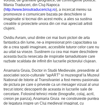
vorbita, de granitele geografice, de convingerile politice.
Mania Traduceri, din Cluj-Napoca
(
http://www.biroutraducericluj.ro
), a incercat mereu sa
promoveze o comunicare bazata pe deschidere si
imaginatie si tocmai din acest motiv, a ales sa sustina
creatiile si proiectele unora din cei mai apreciati artisti
clujeni.
Ovidiu Avram, unul dintre cei mai buni pictori de arta
fantastica din lume, ne-a impresionat prin capacitatea sa
de a crea spatii imaginare, accesibile tuturor celor care nu
au uitat sa viseze. Sustinem cu cea mai mare deschidere
aceasta bucla nesecata de inspiratie tamaduitoare care
razbate scaldata de infinit din lucrarile pictorului clujean.
Anamaria Gruia, Doctor in Studii Medievale, presedinte al
asociatiei socio-culturale “apART” si muzeograf la Muzeul
National de Istorie al Transilvaniei a fost mereu pasionata
de pictura pe care o priveste ca un mesager vizual al unui
trecut istoric descoperit de aceasta in lucrarile sale de
cercetare. Folosind tehnici mixte (linografie, colaj, acril,
creion pe panza), Anamaria Gruia ne construieste puntea
de legatura inspre un Cluj medieval imaginat, cu