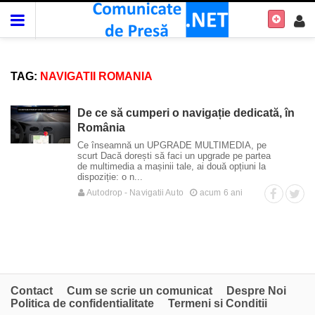
TAG:
NAVIGATII ROMANIA
De ce să cumperi o navigație dedicată, în
România
Ce înseamnă un UPGRADE MULTIMEDIA, pe
scurt Dacă dorești să faci un upgrade pe partea
de multimedia a mașinii tale, ai două opțiuni la
dispoziție: o n...
Autodrop - Navigatii Auto
acum 6 ani
Contact
Cum se scrie un comunicat
Despre Noi
Politica de confidentialitate
Termeni si Conditii