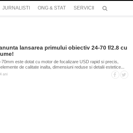
JURNALISTI
ONG & STAT
SERVICII
nunta lansarea primului obiectiv 24-70 f/2.8 cu
 lume!
-70mm este dotat cu motor de focalizare USD rapid si precis,
elemente de calitate inalta, dimensiuni reduse si detalii estetice...
4 ani