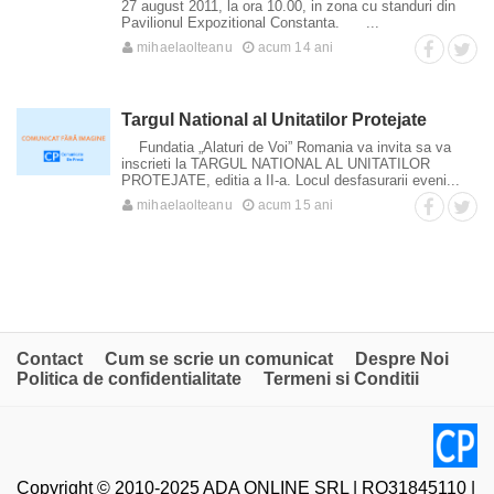
27 august 2011, la ora 10.00, in zona cu standuri din
Pavilionul Expozitional Constanta. ...
mihaelaolteanu
acum 14 ani
Targul National al Unitatilor Protejate
Fundatia „Alaturi de Voi” Romania va invita sa va
inscrieti la TARGUL NATIONAL AL UNITATILOR
PROTEJATE, editia a II-a. Locul desfasurarii eveni...
mihaelaolteanu
acum 15 ani
Contact
Cum se scrie un comunicat
Despre Noi
Politica de confidentialitate
Termeni si Conditii
Copyright © 2010-2025 ADA ONLINE SRL | RO31845110 |