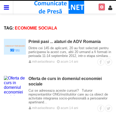
TAG:
ECONOMIE SOCIALA
Primii pasi ... alaturi de ADV Romania
Dintre cei 145 de aplicanti, 20 au fost selectati pentru
participarea la acest curs, altii 20 urmand a fi formati in
perioada 11-14 septembrie 2012, intr-o etapa similara...
mihaelaolteanu
acum 14 ani
Oferta de curs in domeniul economiei
sociale
Cui se adreseaza aceste cursuri? Tuturor
reprezentantilor ONG/institutiilor care au ca obiect de
activitate integrarea socio-profesionalã a persoanelor
apartinand...
mihaelaolteanu
acum 14 ani