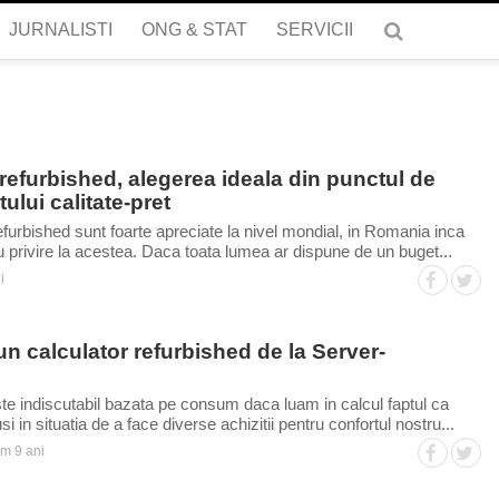
JURNALISTI
ONG & STAT
SERVICII
refurbished, alegerea ideala din punctul de
ului calitate-pret
efurbished sunt foarte apreciate la nivel mondial, in Romania inca
u privire la acestea. Daca toata lumea ar dispune de un buget...
i
un calculator refurbished de la Server-
te indiscutabil bazata pe consum daca luam in calcul faptul ca
 in situatia de a face diverse achizitii pentru confortul nostru...
m 9 ani