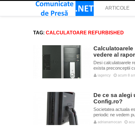
ARTICOLE
TAG:
CALCULATOARE REFURBISHED
Calculatoarele 
vedere al raport
Desi calculatoarele r
exista preconceptii c
iagency
acum 8 an
De ce sa alegi 
Config.ro?
Societatea actuala es
periodic ne vedem pusi
adrianamocan
acu