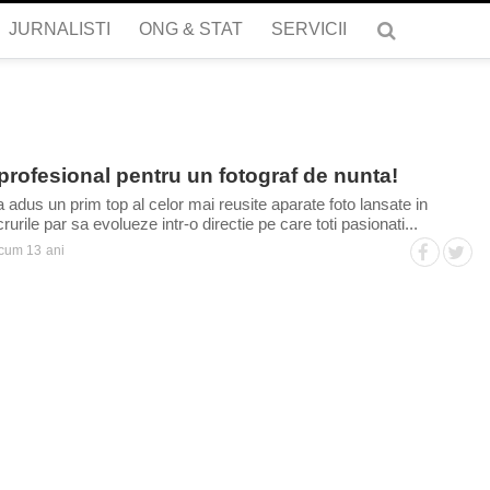
JURNALISTI
ONG & STAT
SERVICII
profesional pentru un fotograf de nunta!
a adus un prim top al celor mai reusite aparate foto lansate in
rurile par sa evolueze intr-o directie pe care toti pasionati...
cum 13 ani