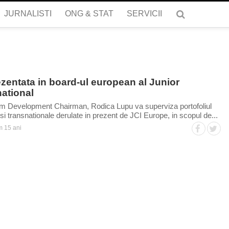
JURNALISTI
ONG & STAT
SERVICII
zentata in board-ul european al Junior
ational
am Development Chairman, Rodica Lupu va superviza portofoliul
si transnationale derulate in prezent de JCI Europe, in scopul de...
 15 ani