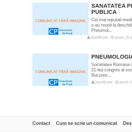
SANATATEA P
PUBLICA
Cei mai reputati med
s-au reunit la deschi
Pneumol...
planificare
acum 16 a
PNEUMOLOGI
Societatea Romana de
21-lea congres al soc
Bucures...
planificare
acum 1
Contact
Cum se scrie un comunicat
Des