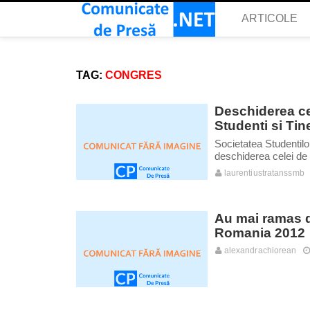
ARTICOLE
TAG:
CONGRES
Deschiderea cel
Studenti si Tin
Societatea Studentilo
deschiderea celei de a
laurentiustratanssmb
Au mai ramas d
Romania 2012
alexandrachiorean