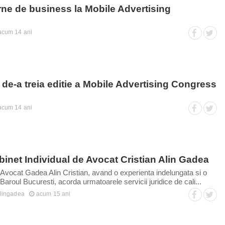
rne de business la Mobile Advertising
2
acum 14 ani
de-a treia editie a Mobile Advertising Congress
acum 14 ani
Cabinet Individual de Avocat Cristian Alin Gadea
 Avocat Gadea Alin Cristian, avand o experienta indelungata si o
aroul Bucuresti, acorda urmatoarele servicii juridice de cali...
alingadea
acum 15 ani