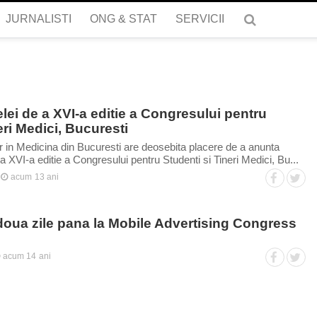
JURNALISTI
ONG & STAT
SERVICII
ei de a XVI-a editie a Congresului pentru
eri Medici, Bucuresti
r in Medicina din Bucuresti are deosebita placere de a anunta
 XVI-a editie a Congresului pentru Studenti si Tineri Medici, Bu...
acum 13 ani
oua zile pana la Mobile Advertising Congress
acum 14 ani