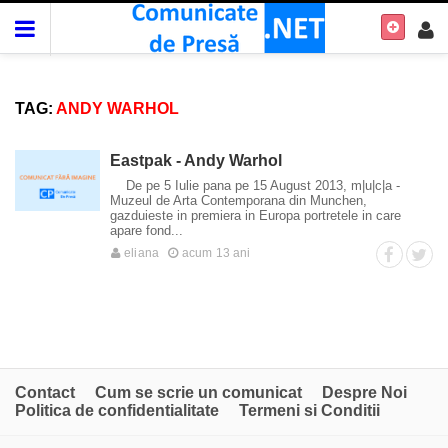
TAG:
ANDY WARHOL
Eastpak - Andy Warhol
De pe 5 Iulie pana pe 15 August 2013, m|u|c|a -
Muzeul de Arta Contemporana din Munchen,
gazduieste in premiera in Europa portretele in care
apare fond...
eliana
acum 13 ani
Contact
Cum se scrie un comunicat
Despre Noi
Politica de confidentialitate
Termeni si Conditii