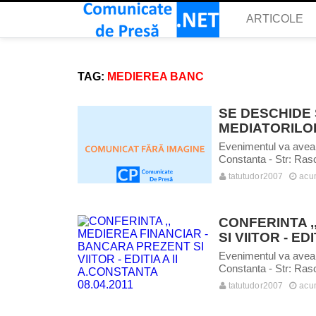
ARTICOLE
TAG:
MEDIEREA BANC
SE DESCHIDE
MEDIATORILO
Evenimentul va avea l
Constanta - Str: Ras
tatutudor2007
acu
CONFERINTA ,
SI VIITOR - ED
Evenimentul va avea l
Constanta - Str: Rasco
tatutudor2007
acu