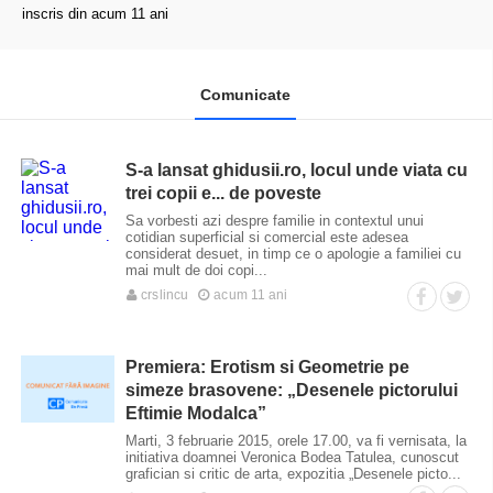
inscris din acum 11 ani
Comunicate
S-a lansat ghidusii.ro, locul unde viata cu
trei copii e... de poveste
Sa vorbesti azi despre familie in contextul unui
cotidian superficial si comercial este adesea
considerat desuet, in timp ce o apologie a familiei cu
mai mult de doi copi...
crslincu
acum 11 ani
Premiera: Erotism si Geometrie pe
simeze brasovene: „Desenele pictorului
Eftimie Modalca”
Marti, 3 februarie 2015, orele 17.00, va fi vernisata, la
initiativa doamnei Veronica Bodea Tatulea, cunoscut
grafician si critic de arta, expozitia „Desenele picto...